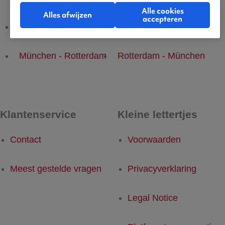
Alle cookies
Alles afwijzen
accepteren
München - Dusseldorf
Dusseldorf - München
München - Rotterdam
Rotterdam - München
Klantenservice
Kleine lettertjes
Contact
Voorwaarden
Meest gestelde vragen
Privacyverklaring
Legal Notice