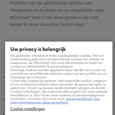
Profiteer van de uitstekende service van
Vliegtickets.nl en boek nu uw vliegtickets naar
München! Voor u het weet geniet u van een
biertje in deze klassieke Duitse stad.
Uw privacy is belangrijk
Wij gebruiken standaard strikt noodzakelijke cookies. Met uw
toestemming gebruiken wij aanvullende cookies om verkeer te
Populaire vluchten
analyseren, de effectiviteit van onze advertenties te meten en
content en advertenties te personaliseren.
Sommige cookies worden geplaatst door derden en kunnen uw
activiteit op verschillende websites volgen om een profiel van uw
München -
Amsterdam -
interesses op te bouwen.
U kunt alle cookies accepteren, niet-essentiële cookies weigeren
Amsterdam
München
of uw voorkeuren beheren door hieronder de gewenste optie te
selecteren. U kunt uw keuzes op elk moment wijzigen via de link
‘Cookie-instellingen’, die onderaan elke pagina van onze website
beschikbaar is. Voor zover onze cookies uw persoonsgegevens
München - Eindhoven
Eindhoven - München
verwerken, verwijzen wij u naar onze
privacyverklaring voor
meer informatie over deze verwerking.
Cookie-instellingen
München - Brussel
Brussel - München