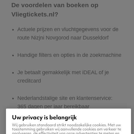
De voordelen van boeken op
Vliegtickets.nl?
Actuele prijzen en vluchtgegevens voor de
route Nizjni Novgorod naar Dusseldorf
Handige filters en opties in de zoekmachine
Je betaalt gemakkelijk met iDEAL of je
creditcard
Nederlandstalige site en klantenservice:
365 dagen per jaar bereikbaar
Uw privacy is belangrijk
Zeker van veilig boeken en betalen
Wij gebruiken standaard strikt noodzakelijke cookies. Met uw
toestemming gebruiken wij aanvullende cookies om verkeer te
analyseren, de effectiviteit van onze advertenties te meten en