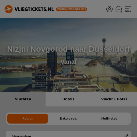
Nizjni Novgorod naar Dusseldorf
Vanaf