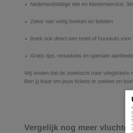
Nederlandstalige site en klantenservice: 3
Zeker van veilig boeken en betalen
Boek ook direct een hotel of huurauto voor 
Gratis tips, reisadvies en speciale aanbied
Wij vinden dat de zoektocht naar vliegtickets
Ben jij klaar om jouw tickets te zoeken en bo
g
v
v
Vergelijk nog meer vluchte
U