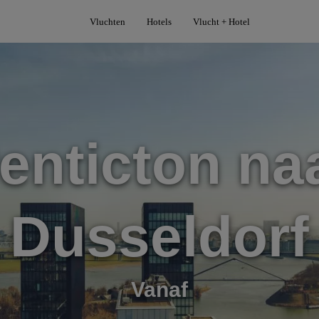
Vluchten
Hotels
Vlucht + Hotel
enticton na
Dusseldorf
Vanaf