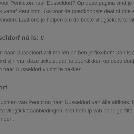
 voor Penticton naar Dusseldorf? Op deze pagina vind je ‘m
ek vanaf Penticton. Ga voor de goedkoopste deal of doe
inden. Laat ons je helpen om de beste vliegtickets te vin
eldorf nú is: €
cton naar Dusseldorf wilt maken en ben je flexibel? Dan is
d zijn van deze tickets, dan is doorklikken op deze deal
on naar Dusseldorf vlucht te pakken.
orf
 vluchten van Penticton naar Dusseldorf van álle airlines
ste vliegticketaanbiedingen. Met behulp van handige filte
onden.