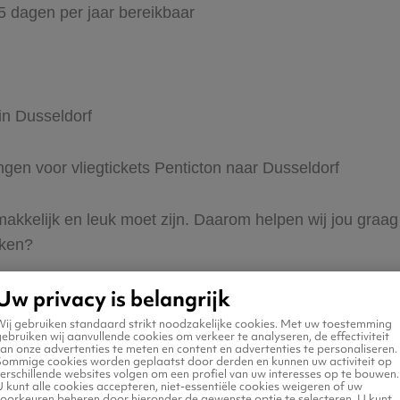
65 dagen per jaar bereikbaar
in Dusseldorf
ingen voor vliegtickets Penticton naar Dusseldorf
 makkelijk en leuk moet zijn. Daarom helpen wij jou graag
eken?
Uw privacy is belangrijk
Wij gebruiken standaard strikt noodzakelijke cookies. Met uw toestemming
ebruiken wij aanvullende cookies om verkeer te analyseren, de effectiviteit
an onze advertenties te meten en content en advertenties te personaliseren.
Sommige cookies worden geplaatst door derden en kunnen uw activiteit op
erschillende websites volgen om een profiel van uw interesses op te bouwen.
n naar Dusseldorf
 kunt alle cookies accepteren, niet-essentiële cookies weigeren of uw
voorkeuren beheren door hieronder de gewenste optie te selecteren. U kunt