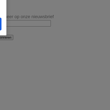
onneer op onze nieuwsbrief
onneren