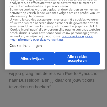
analyseren, de effectiviteit van onze advertenties te meten en
content en advertenties te personaliseren.
Sommige cookies worden geplaatst door derden en kunnen uw
Boek ook direct een hotel of huurauto voor
activiteit op verschillende websites volgen om een profiel van uw
interesses op te bouwen.
in Dusseldorf
U kunt alle cookies accepteren, niet-essentiële cookies weigeren
of uw voorkeuren beheren door hieronder de gewenste optie te
selecteren. U kunt uw keuzes op elk moment wijzigen via de link
‘Cookie-instellingen’, die onderaan elke pagina van onze website
Gratis tips, reisadvies en speciale
beschikbaar is. Voor zover onze cookies uw persoonsgegevens
verwerken, verwijzen wij u naar onze
privacyverklaring voor
aanbiedingen voor vliegtickets Puerto
meer informatie over deze verwerking.
Cookie-instellingen
Ayacucho naar Dusseldorf
Alle cookies
Alles afwijzen
Wij vinden dat de zoektocht naar vliegtickets
accepteren
makkelijk en leuk moet zijn. Daarom helpen
wij jou graag met de reis van Puerto Ayacucho
naar Dusseldorf! Ben jij klaar om jouw tickets
te zoeken en boeken?