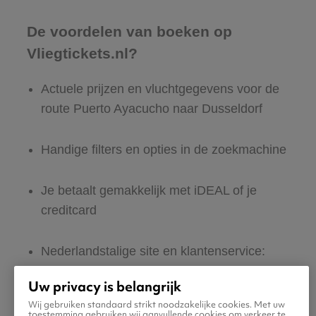
De voordelen van boeken op
Vliegtickets.nl?
Actuele prijzen en vluchtgegevens voor de
route Puerto Ayacucho naar Dusseldorf
Handige filters en opties in de zoekmachine
Je betaalt gemakkelijk met iDEAL of je
creditcard
Nederlandstalige site en klantenservice:
365 dagen per jaar bereikbaar
Uw privacy is belangrijk
Wij gebruiken standaard strikt noodzakelijke cookies. Met uw
Zeker van veilig boeken en betalen
toestemming gebruiken wij aanvullende cookies om verkeer te