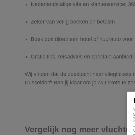
Nederlandstalige site en klantenservice: 3
Zeker van veilig boeken en betalen
Boek ook direct een hotel of huurauto voor 
Gratis tips, reisadvies en speciale aanbied
Wij vinden dat de zoektocht naar vliegtickets
Dusseldorf! Ben jij klaar om jouw tickets te 
g
v
v
Vergelijk nog meer vluchte
U