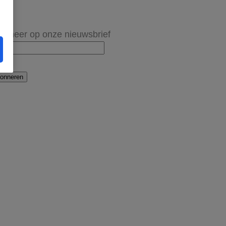
onneer op onze nieuwsbrief
onneren