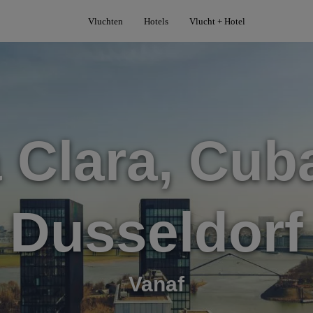
Vluchten
Hotels
Vlucht + Hotel
 Clara, Cub
Dusseldorf
Vanaf