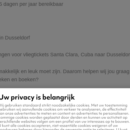
65 dagen per jaar bereikbaar
in Dusseldorf
ingen voor vliegtickets Santa Clara, Cuba naar Dusseldor
 makkelijk en leuk moet zijn. Daarom helpen wij jou graa
zoeken en boeken?
Uw privacy is belangrijk
Wij gebruiken standaard strikt noodzakelijke cookies. Met uw toestemming
ebruiken wij aanvullende cookies om verkeer te analyseren, de effectiviteit
an onze advertenties te meten en content en advertenties te personaliseren.
Sommige cookies worden geplaatst door derden en kunnen uw activiteit op
erschillende websites volgen om een profiel van uw interesses op te bouwen.
n naar Dusseldorf
 kunt alle cookies accepteren, niet-essentiële cookies weigeren of uw
voorkeuren beheren door hieronder de gewenste optie te selecteren. U kunt