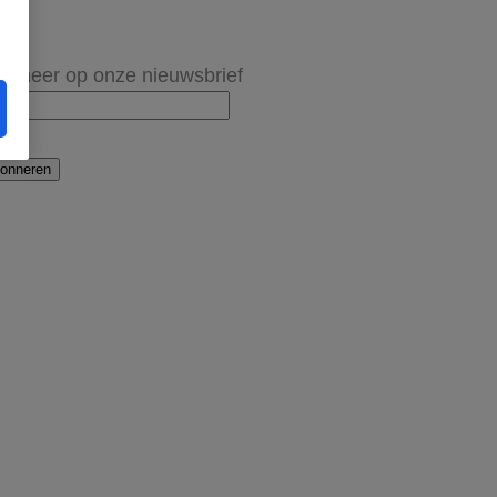
onneer op onze nieuwsbrief
onneren