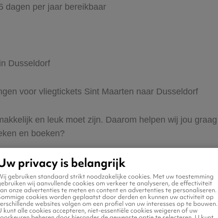
65 dagen per jaar bereikbaar
in Dusseldorf
ingen voor vliegtickets Sint Maarten naar Dusseldorf
 makkelijk en leuk moet zijn. Daarom helpen wij jou graa
zoeken en boeken?
Uw privacy is belangrijk
Wij gebruiken standaard strikt noodzakelijke cookies. Met uw toestemming
ebruiken wij aanvullende cookies om verkeer te analyseren, de effectiviteit
an onze advertenties te meten en content en advertenties te personaliseren.
Sommige cookies worden geplaatst door derden en kunnen uw activiteit op
erschillende websites volgen om een profiel van uw interesses op te bouwen.
n naar Dusseldorf
 kunt alle cookies accepteren, niet-essentiële cookies weigeren of uw
voorkeuren beheren door hieronder de gewenste optie te selecteren. U kunt