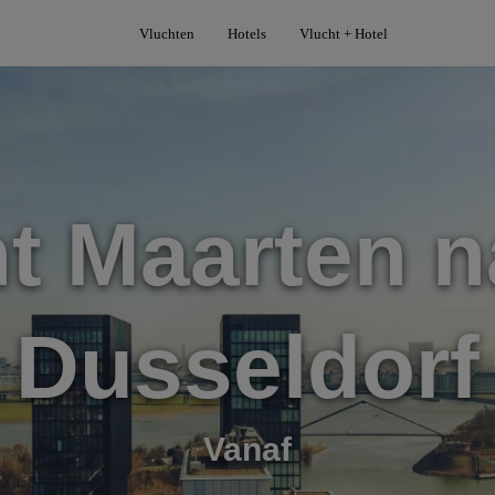
Vluchten
Hotels
Vlucht + Hotel
nt Maarten n
Dusseldorf
Vanaf