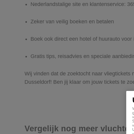
Nederlandstalige site en klantenservice: 3
Zeker van veilig boeken en betalen
Boek ook direct een hotel of huurauto voor 
Gratis tips, reisadvies en speciale aanbied
Wij vinden dat de zoektocht naar vliegtickets
Dusseldorf! Ben jij klaar om jouw tickets te 
g
v
v
Vergelijk nog meer vluchte
U