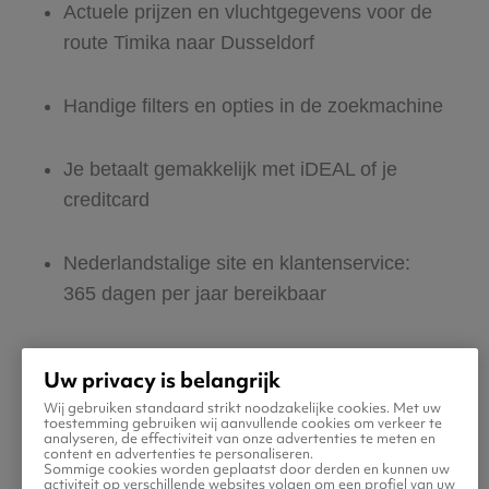
Actuele prijzen en vluchtgegevens voor de
route Timika naar Dusseldorf
Handige filters en opties in de zoekmachine
Je betaalt gemakkelijk met iDEAL of je
creditcard
Nederlandstalige site en klantenservice:
365 dagen per jaar bereikbaar
Zeker van veilig boeken en betalen
Uw privacy is belangrijk
Wij gebruiken standaard strikt noodzakelijke cookies. Met uw
Boek ook direct een hotel of huurauto voor
toestemming gebruiken wij aanvullende cookies om verkeer te
analyseren, de effectiviteit van onze advertenties te meten en
in Dusseldorf
content en advertenties te personaliseren.
Sommige cookies worden geplaatst door derden en kunnen uw
activiteit op verschillende websites volgen om een profiel van uw