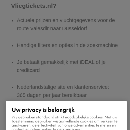
Vliegtickets.nl?
Actuele prijzen en vluchtgegevens voor de
route Valesdir naar Dusseldorf
Handige filters en opties in de zoekmachine
Je betaalt gemakkelijk met iDEAL of je
creditcard
Nederlandstalige site en klantenservice:
365 dagen per jaar bereikbaar
Uw privacy is belangrijk
Zeker van veilig boeken en betalen
Wij gebruiken standaard strikt noodzakelijke cookies. Met uw
toestemming gebruiken wij aanvullende cookies om verkeer te
analyseren, de effectiviteit van onze advertenties te meten en
Boek ook direct een hotel of huurauto voor
content en advertenties te personaliseren.