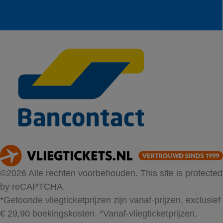
©2026 Alle rechten voorbehouden. This site is protected
by reCAPTCHA.
*Getoonde vliegticketprijzen zijn vanaf-prijzen, exclusief
€ 29,90 boekingskosten.
*Vanaf-vliegticketprijzen,