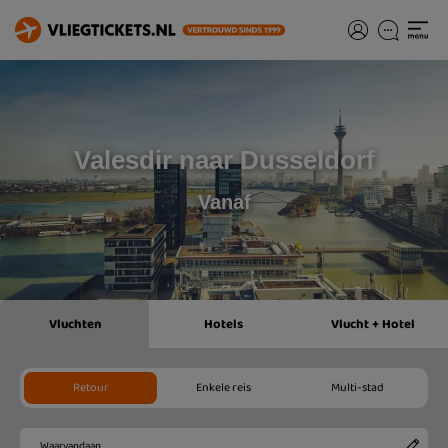
Valesdir naar Dusseldorf
Vanaf