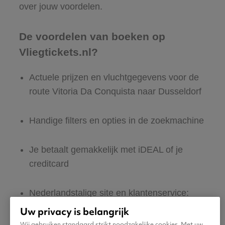
over jouw voordelen.
De voordelen van boeken op
Vliegtickets.nl?
Actuele prijzen en vluchtgegevens voor de
route Vitoria Da Conquista naar Dusseldorf
Handige filters en opties in de zoekmachine
Je betaalt gemakkelijk met iDEAL of je
creditcard
Nederlandstalige site en klantenservice:
365 dagen per jaar bereikbaar
Uw privacy is belangrijk
Wij gebruiken standaard strikt noodzakelijke cookies. Met uw