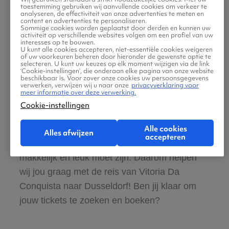
toestemming gebruiken wij aanvullende cookies om verkeer te
Zeker van veilig boeken en betalen
analyseren, de effectiviteit van onze advertenties te meten en
content en advertenties te personaliseren.
Sommige cookies worden geplaatst door derden en kunnen uw
activiteit op verschillende websites volgen om een profiel van uw
Boek ook direct een hotel of huurauto voor
interesses op te bouwen.
U kunt alle cookies accepteren, niet-essentiële cookies weigeren
in Dusseldorf
of uw voorkeuren beheren door hieronder de gewenste optie te
selecteren. U kunt uw keuzes op elk moment wijzigen via de link
‘Cookie-instellingen’, die onderaan elke pagina van onze website
beschikbaar is. Voor zover onze cookies uw persoonsgegevens
Gratis tips, reisadvies en speciale
verwerken, verwijzen wij u naar onze
privacyverklaring voor
meer informatie over deze verwerking.
aanbiedingen voor vliegtickets Vitoria Da
Cookie-instellingen
Conquista naar Dusseldorf
Alle cookies
Alles afwijzen
accepteren
Wij vinden dat de zoektocht naar vliegtickets
makkelijk en leuk moet zijn. Daarom helpen
wij jou graag met de reis van Vitoria Da
Conquista naar Dusseldorf! Ben jij klaar om
jouw tickets te zoeken en boeken?