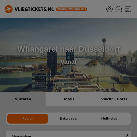
Whangarei naar Dusseldorf
Vanaf