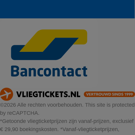
©2026 Alle rechten voorbehouden. This site is protected
by reCAPTCHA.
*Getoonde vliegticketprijzen zijn vanaf-prijzen, exclusief
€ 29,90 boekingskosten.
*Vanaf-vliegticketprijzen,