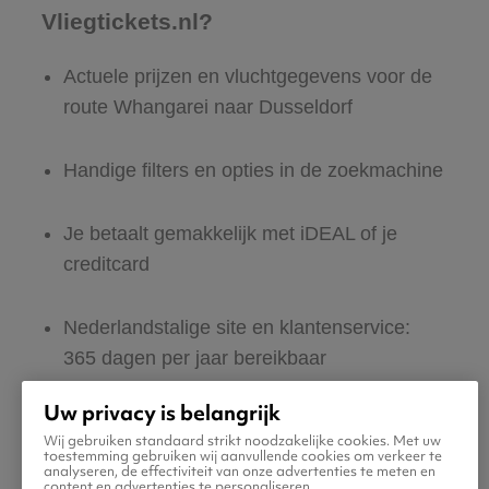
Vliegtickets.nl?
Actuele prijzen en vluchtgegevens voor de
route Whangarei naar Dusseldorf
Handige filters en opties in de zoekmachine
Je betaalt gemakkelijk met iDEAL of je
creditcard
Nederlandstalige site en klantenservice:
365 dagen per jaar bereikbaar
Uw privacy is belangrijk
Zeker van veilig boeken en betalen
Wij gebruiken standaard strikt noodzakelijke cookies. Met uw
toestemming gebruiken wij aanvullende cookies om verkeer te
analyseren, de effectiviteit van onze advertenties te meten en
Boek ook direct een hotel of huurauto voor
content en advertenties te personaliseren.