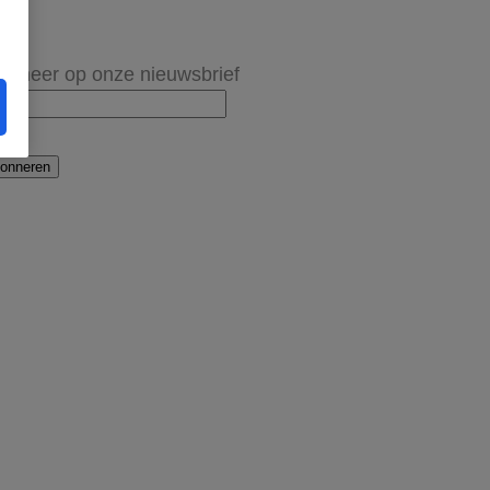
onneer op onze nieuwsbrief
onneren