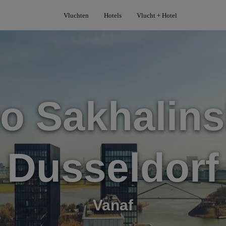
Vluchten
Hotels
Vlucht + Hotel
o Sakhalins
Dusseldorf
Vanaf