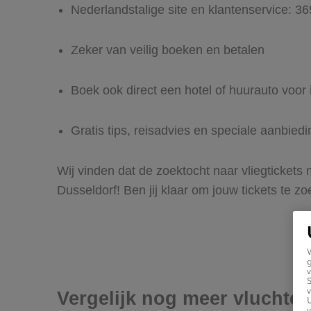
Nederlandstalige site en klantenservice: 3
Zeker van veilig boeken en betalen
Boek ook direct een hotel of huurauto voor 
Gratis tips, reisadvies en speciale aanbied
Wij vinden dat de zoektocht naar vliegtickets
Dusseldorf! Ben jij klaar om jouw tickets te 
g
v
v
Vergelijk nog meer vluchte
U