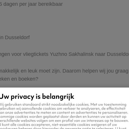
65 dagen per jaar bereikbaar
in Dusseldorf
ingen voor vliegtickets Yuzhno Sakhalinsk naar Dusseldo
 makkelijk en leuk moet zijn. Daarom helpen wij jou gra
zoeken en boeken?
Uw privacy is belangrijk
Wij gebruiken standaard strikt noodzakelijke cookies. Met uw toestemming
ebruiken wij aanvullende cookies om verkeer te analyseren, de effectiviteit
an onze advertenties te meten en content en advertenties te personaliseren.
Sommige cookies worden geplaatst door derden en kunnen uw activiteit op
erschillende websites volgen om een profiel van uw interesses op te bouwen.
n naar Dusseldorf
 kunt alle cookies accepteren, niet-essentiële cookies weigeren of uw
voorkeuren beheren door hieronder de gewenste optie te selecteren. U kunt