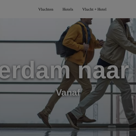
Vluchten
Hotels
Vlucht + Hotel
erdam naar 
Vanaf