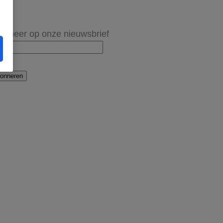
onneer op onze nieuwsbrief
onneren