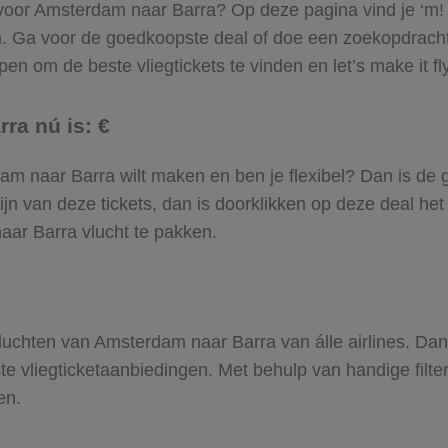
l voor Amsterdam naar Barra? Op deze pagina vind je ‘m! 
m. Ga voor de goedkoopste deal of doe een zoekopdrach
en om de beste vliegtickets te vinden en let’s make it fl
ra nú is: €
erdam naar Barra wilt maken en ben je flexibel? Dan is de 
jn van deze tickets, dan is doorklikken op deze deal het
naar Barra vlucht te pakken.
 vluchten van Amsterdam naar Barra van álle airlines. Da
ste vliegticketaanbiedingen. Met behulp van handige filte
en.