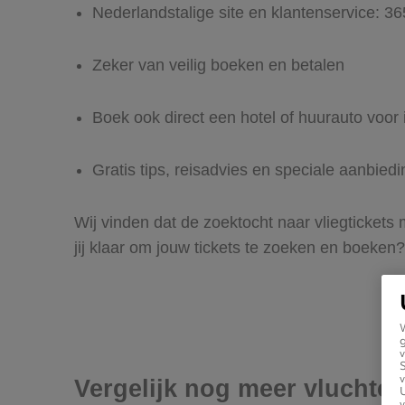
Nederlandstalige site en klantenservice: 3
Zeker van veilig boeken en betalen
Boek ook direct een hotel of huurauto voor 
Gratis tips, reisadvies en speciale aanbied
Wij vinden dat de zoektocht naar vliegtickets
jij klaar om jouw tickets te zoeken en boeken?
g
v
v
Vergelijk nog meer vluchten
U