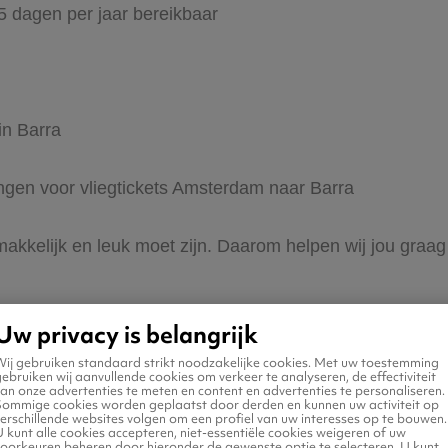
65 dagen per jaar bereikbaar
in Barra
ingen voor vliegtickets Amsterdam naar Barra
 makkelijk en leuk moet zijn. Daarom helpen wij jou gra
Uw privacy is belangrijk
Wij gebruiken standaard strikt noodzakelijke cookies. Met uw toestemming
ebruiken wij aanvullende cookies om verkeer te analyseren, de effectiviteit
an onze advertenties te meten en content en advertenties te personaliseren.
Sommige cookies worden geplaatst door derden en kunnen uw activiteit op
erschillende websites volgen om een profiel van uw interesses op te bouwen.
 naar Barra
 kunt alle cookies accepteren, niet-essentiële cookies weigeren of uw
voorkeuren beheren door hieronder de gewenste optie te selecteren. U kunt