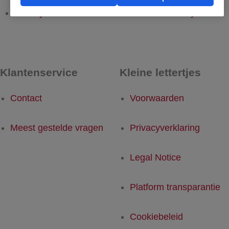
Derby - Rotterdam
Rotterdam - Derby
Klantenservice
Kleine lettertjes
Contact
Voorwaarden
Meest gestelde vragen
Privacyverklaring
Legal Notice
Platform transparantie
Cookiebeleid