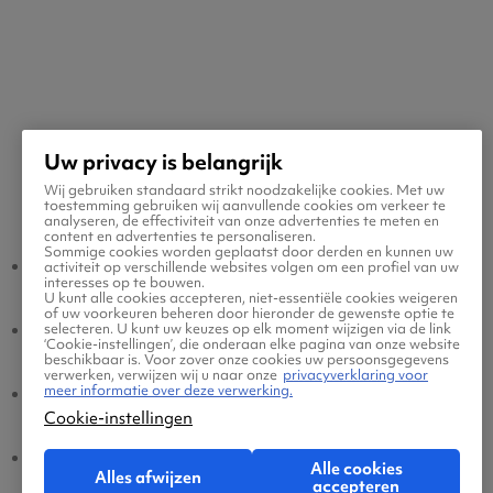
Uw privacy is belangrijk
Wij gebruiken standaard strikt noodzakelijke cookies. Met uw
Populaire vluchten
toestemming gebruiken wij aanvullende cookies om verkeer te
analyseren, de effectiviteit van onze advertenties te meten en
content en advertenties te personaliseren.
Sommige cookies worden geplaatst door derden en kunnen uw
Derby - Amsterdam
Amsterdam - Derby
activiteit op verschillende websites volgen om een profiel van uw
interesses op te bouwen.
U kunt alle cookies accepteren, niet-essentiële cookies weigeren
of uw voorkeuren beheren door hieronder de gewenste optie te
Derby - Eindhoven
Eindhoven - Derby
selecteren. U kunt uw keuzes op elk moment wijzigen via de link
‘Cookie-instellingen’, die onderaan elke pagina van onze website
beschikbaar is. Voor zover onze cookies uw persoonsgegevens
verwerken, verwijzen wij u naar onze
privacyverklaring voor
meer informatie over deze verwerking.
Derby - Brussel
Brussel - Derby
Cookie-instellingen
Derby - Dusseldorf
Dusseldorf - Derby
Alle cookies
Alles afwijzen
accepteren