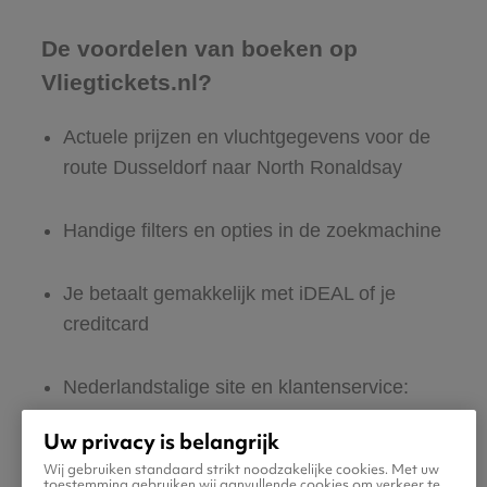
De voordelen van boeken op
Vliegtickets.nl?
Actuele prijzen en vluchtgegevens voor de
route Dusseldorf naar North Ronaldsay
Handige filters en opties in de zoekmachine
Je betaalt gemakkelijk met iDEAL of je
creditcard
Nederlandstalige site en klantenservice:
365 dagen per jaar bereikbaar
Uw privacy is belangrijk
Wij gebruiken standaard strikt noodzakelijke cookies. Met uw
Zeker van veilig boeken en betalen
toestemming gebruiken wij aanvullende cookies om verkeer te