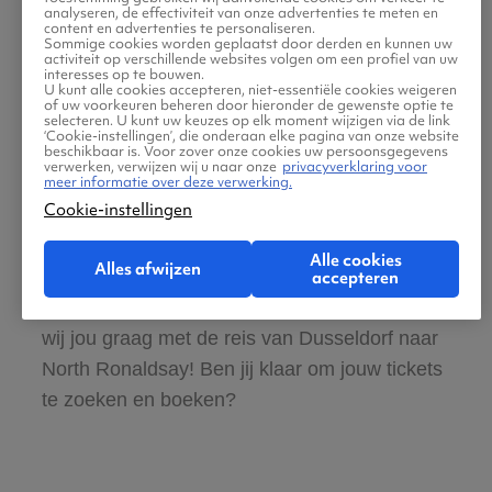
analyseren, de effectiviteit van onze advertenties te meten en
content en advertenties te personaliseren.
Sommige cookies worden geplaatst door derden en kunnen uw
Boek ook direct een hotel of huurauto voor
activiteit op verschillende websites volgen om een profiel van uw
interesses op te bouwen.
in North Ronaldsay
U kunt alle cookies accepteren, niet-essentiële cookies weigeren
of uw voorkeuren beheren door hieronder de gewenste optie te
selecteren. U kunt uw keuzes op elk moment wijzigen via de link
‘Cookie-instellingen’, die onderaan elke pagina van onze website
Gratis tips, reisadvies en speciale
beschikbaar is. Voor zover onze cookies uw persoonsgegevens
verwerken, verwijzen wij u naar onze
privacyverklaring voor
aanbiedingen voor vliegtickets Dusseldorf
meer informatie over deze verwerking.
Cookie-instellingen
naar North Ronaldsay
Alle cookies
Alles afwijzen
Wij vinden dat de zoektocht naar vliegtickets
accepteren
makkelijk en leuk moet zijn. Daarom helpen
wij jou graag met de reis van Dusseldorf naar
North Ronaldsay! Ben jij klaar om jouw tickets
te zoeken en boeken?