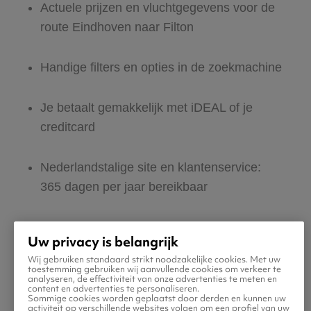
Actuele prijzen en vluchtgegevens voor de
route Eindhoven naar Filton
Handige filters en opties in de zoekmachine
Je betaalt gemakkelijk met iDEAL of je
creditcard
Nederlandstalige site en klantenservice:
365 dagen per jaar bereikbaar
Zeker van veilig boeken en betalen
Uw privacy is belangrijk
Wij gebruiken standaard strikt noodzakelijke cookies. Met uw
Boek ook direct een hotel of huurauto voor
toestemming gebruiken wij aanvullende cookies om verkeer te
analyseren, de effectiviteit van onze advertenties te meten en
in Filton
content en advertenties te personaliseren.
Sommige cookies worden geplaatst door derden en kunnen uw
activiteit op verschillende websites volgen om een profiel van uw