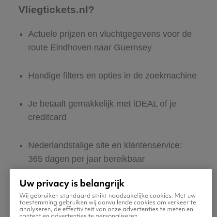
Vliegtickets.nl?
Actuele prijzen en vluchtgegevens voor de
route Eindhoven naar Guernsey
Handige filters en opties in de zoekmachine
Je betaalt gemakkelijk met iDEAL of je
creditcard
Nederlandstalige site en klantenservice:
365 dagen per jaar bereikbaar
Uw privacy is belangrijk
Zeker van veilig boeken en betalen
Wij gebruiken standaard strikt noodzakelijke cookies. Met uw
toestemming gebruiken wij aanvullende cookies om verkeer te
analyseren, de effectiviteit van onze advertenties te meten en
Boek ook direct een hotel of huurauto voor
content en advertenties te personaliseren.