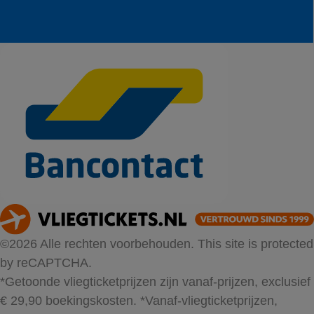
©2026 Alle rechten voorbehouden. This site is protected
by reCAPTCHA.
*Getoonde vliegticketprijzen zijn vanaf-prijzen, exclusief
€ 29,90 boekingskosten.
*Vanaf-vliegticketprijzen,