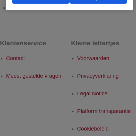
Foula - Rotterdam
Rotterdam - Foula
Klantenservice
Kleine lettertjes
Contact
Voorwaarden
Meest gestelde vragen
Privacyverklaring
Legal Notice
Platform transparantie
Cookiebeleid