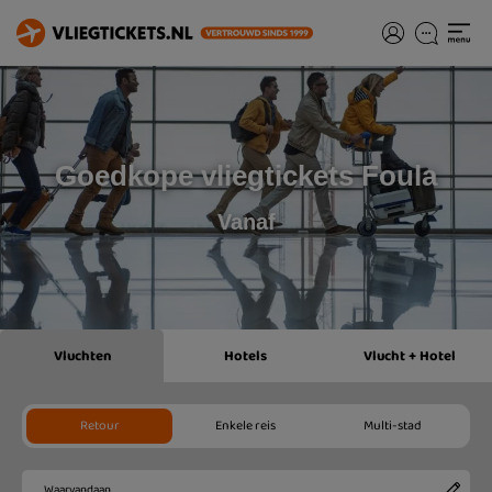
Goedkope vliegtickets Foula
Vanaf