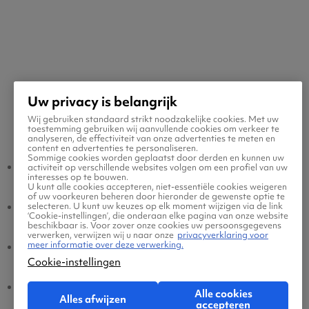
Uw privacy is belangrijk
Wij gebruiken standaard strikt noodzakelijke cookies. Met uw
Populaire vluchten
toestemming gebruiken wij aanvullende cookies om verkeer te
analyseren, de effectiviteit van onze advertenties te meten en
content en advertenties te personaliseren.
Sommige cookies worden geplaatst door derden en kunnen uw
Foula - Amsterdam
Amsterdam - Foula
activiteit op verschillende websites volgen om een profiel van uw
interesses op te bouwen.
U kunt alle cookies accepteren, niet-essentiële cookies weigeren
of uw voorkeuren beheren door hieronder de gewenste optie te
Foula - Eindhoven
Eindhoven - Foula
selecteren. U kunt uw keuzes op elk moment wijzigen via de link
‘Cookie-instellingen’, die onderaan elke pagina van onze website
beschikbaar is. Voor zover onze cookies uw persoonsgegevens
verwerken, verwijzen wij u naar onze
privacyverklaring voor
meer informatie over deze verwerking.
Foula - Brussel
Brussel - Foula
Cookie-instellingen
Foula - Dusseldorf
Dusseldorf - Foula
Alle cookies
Alles afwijzen
accepteren