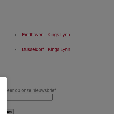
Eindhoven - Kings Lynn
Dusseldorf - Kings Lynn
onneer op onze nieuwsbrief
onneren