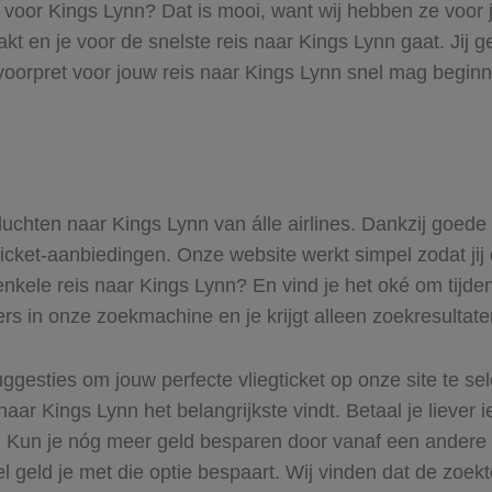
s voor Kings Lynn? Dat is mooi, want wij hebben ze voor 
akt en je voor de snelste reis naar Kings Lynn gaat. Jij
voorpret voor jouw reis naar Kings Lynn snel mag beginne
 vluchten naar Kings Lynn van álle airlines. Dankzij goede
gticket-aanbiedingen. Onze website werkt simpel zodat jij 
enkele reis naar Kings Lynn? En vind je het oké om tijden
ers in onze zoekmachine en je krijgt alleen zoekresultat
ggesties om jouw perfecte vliegticket op onze site te se
naar Kings Lynn het belangrijkste vindt. Betaal je liever
r. Kun je nóg meer geld besparen door vanaf een andere
el geld je met die optie bespaart. Wij vinden dat de zoek