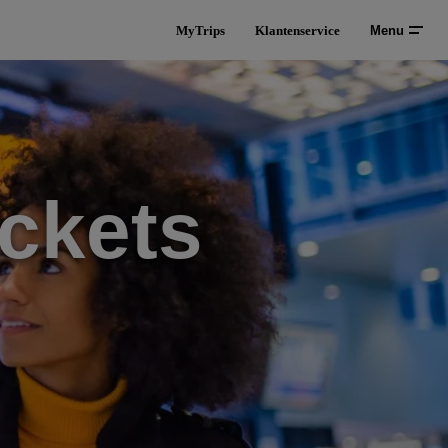
MyTrips
Klantenservice
Menu
ckets