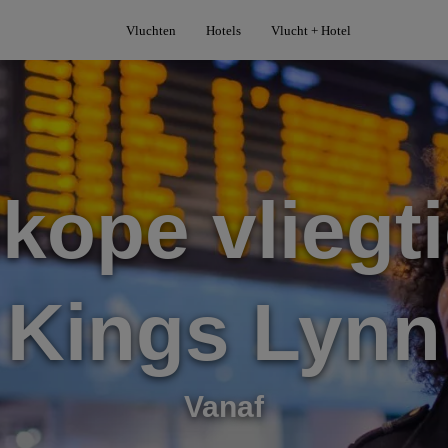
Vluchten
Hotels
Vlucht + Hotel
kope vliegti
Kings Lynn
Vanaf