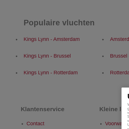
Populaire vluchten
Kings Lynn - Amsterdam
Amsterd
Kings Lynn - Brussel
Brussel 
Kings Lynn - Rotterdam
Rotterd
Klantenservice
Kleine let
g
v
v
Contact
Voorwaar
U