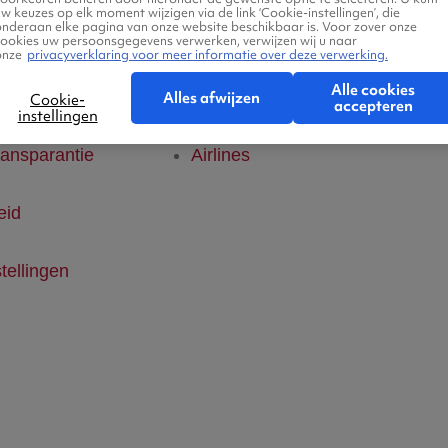
w keuzes op elk moment wijzigen via de link ‘Cookie-instellingen’, die
onderaan elke pagina van onze website beschikbaar is. Voor zover onze
klaring
Hotels
cookies uw persoonsgegevens verwerken, verwijzen wij u naar
onze
privacyverklaring voor meer informatie over deze verwerking.
Alle cookies
ice
Vlucht + hotel
Alles afwijzen
Cookie-
accepteren
instellingen
ransparantie
Airlines
eid
tellingen