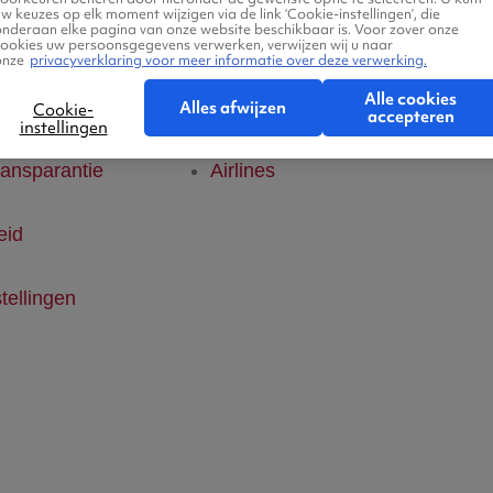
w keuzes op elk moment wijzigen via de link ‘Cookie-instellingen’, die
onderaan elke pagina van onze website beschikbaar is. Voor zover onze
klaring
Hotels
cookies uw persoonsgegevens verwerken, verwijzen wij u naar
onze
privacyverklaring voor meer informatie over deze verwerking.
Alle cookies
ice
Vlucht + hotel
Alles afwijzen
Cookie-
accepteren
instellingen
ransparantie
Airlines
eid
tellingen