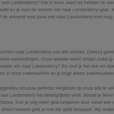
s voor Londonderry? Dat is mooi, want wij hebben ze voor
maakt en je voor de snelste reis naar Londonderry gaat. 
t de voorpret voor jouw reis naar Londonderry snel mag 
 vluchten naar Londonderry van álle airlines. Dankzij goe
gticket-aanbiedingen. Onze website werkt simpel zodat jij
enkele reis naar Londonderry? En vind je het oké om tijde
ers in onze zoekmachine en je krijgt alleen zoekresultat
ggesties om jouw perfecte vliegticket op onze site te se
naar Londonderry het belangrijkste vindt. Betaal je lieve
uchtduur. Kun je nóg meer geld besparen door vanaf een
 direct hoeveel geld je met die optie bespaart. Wij vinde