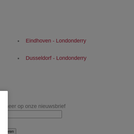
Eindhoven - Londonderry
Dusseldorf - Londonderry
onneer op onze nieuwsbrief
onneren