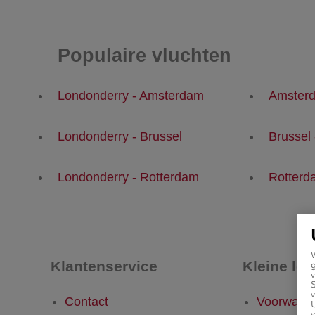
Populaire vluchten
Londonderry - Amsterdam
Amsterd
Londonderry - Brussel
Brussel
Londonderry - Rotterdam
Rotterd
Klantenservice
Kleine let
g
v
v
Contact
Voorwaar
U