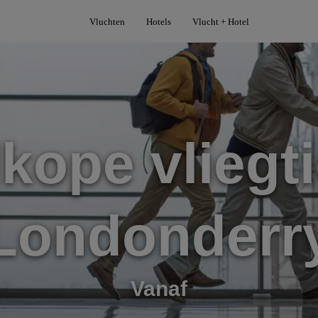
Vluchten
Hotels
Vlucht + Hotel
kope vliegti
Londonderr
Vanaf