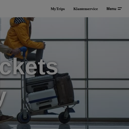
MyTrips
Klantenservice
Menu
ckets
y