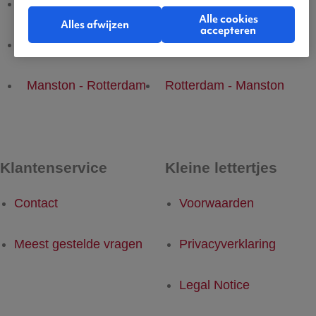
Manston - Brussel
Brussel - Manston
Alle cookies
Alles afwijzen
accepteren
Manston - Dusseldorf
Dusseldorf - Manston
Manston - Rotterdam
Rotterdam - Manston
Klantenservice
Kleine lettertjes
Contact
Voorwaarden
Meest gestelde vragen
Privacyverklaring
Legal Notice