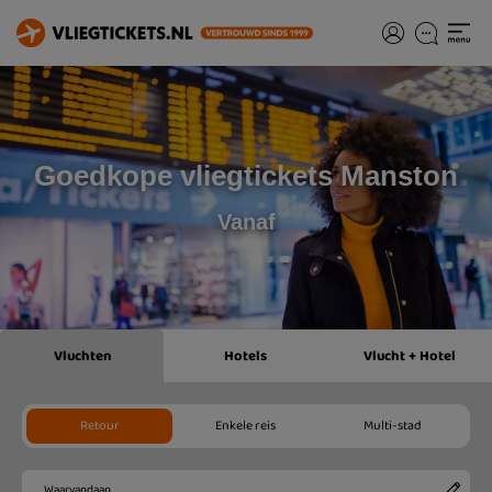
Goedkope vliegtickets Manston
Vanaf