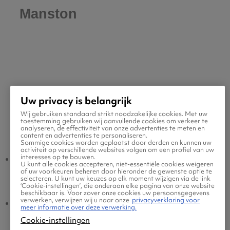
Manston
Uw privacy is belangrijk
Wij gebruiken standaard strikt noodzakelijke cookies. Met uw
toestemming gebruiken wij aanvullende cookies om verkeer te
Populaire vluchten
analyseren, de effectiviteit van onze advertenties te meten en
content en advertenties te personaliseren.
Sommige cookies worden geplaatst door derden en kunnen uw
activiteit op verschillende websites volgen om een profiel van uw
interesses op te bouwen.
Manston - Amsterdam
Amsterdam -
U kunt alle cookies accepteren, niet-essentiële cookies weigeren
of uw voorkeuren beheren door hieronder de gewenste optie te
Manston
selecteren. U kunt uw keuzes op elk moment wijzigen via de link
‘Cookie-instellingen’, die onderaan elke pagina van onze website
beschikbaar is. Voor zover onze cookies uw persoonsgegevens
verwerken, verwijzen wij u naar onze
privacyverklaring voor
Manston - Eindhoven
Eindhoven - Manston
meer informatie over deze verwerking.
Cookie-instellingen