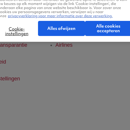
w keuzes op elk moment wijzigen via de link ‘Cookie-instellingen’, die
onderaan elke pagina van onze website beschikbaar is. Voor zover onze
klaring
Hotels
cookies uw persoonsgegevens verwerken, verwijzen wij u naar
onze
privacyverklaring voor meer informatie over deze verwerking.
Alle cookies
ice
Vlucht + hotel
Alles afwijzen
Cookie-
accepteren
instellingen
ransparantie
Airlines
eid
tellingen