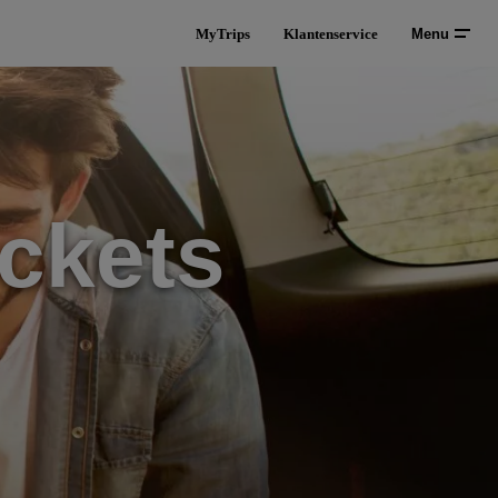
MyTrips
Klantenservice
Menu
ckets