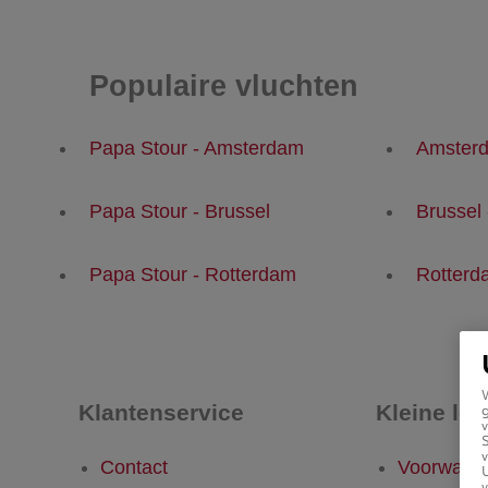
Populaire vluchten
Papa Stour - Amsterdam
Amsterd
Papa Stour - Brussel
Brussel
Papa Stour - Rotterdam
Rotterd
Klantenservice
Kleine let
g
v
v
Contact
Voorwaar
U