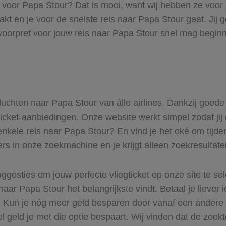
s voor Papa Stour? Dat is mooi, want wij hebben ze voor 
aakt en je voor de snelste reis naar Papa Stour gaat. Jij
voorpret voor jouw reis naar Papa Stour snel mag beginn
 vluchten naar Papa Stour van álle airlines. Dankzij goed
gticket-aanbiedingen. Onze website werkt simpel zodat jij
enkele reis naar Papa Stour? En vind je het oké om tijden
ers in onze zoekmachine en je krijgt alleen zoekresultat
ggesties om jouw perfecte vliegticket op onze site te se
naar Papa Stour het belangrijkste vindt. Betaal je liever
r. Kun je nóg meer geld besparen door vanaf een andere
el geld je met die optie bespaart. Wij vinden dat de zoek