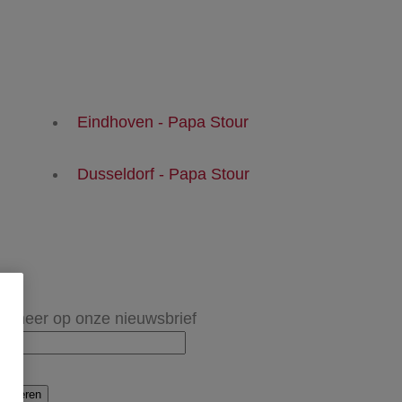
Eindhoven - Papa Stour
Dusseldorf - Papa Stour
onneer op onze nieuwsbrief
onneren