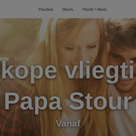
Vluchten
Hotels
Vlucht + Hotel
kope vliegti
Papa Stour
Vanaf