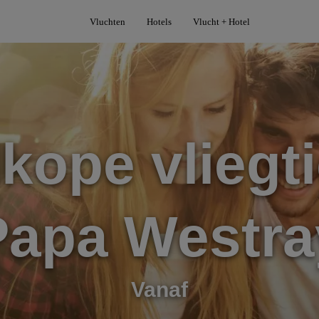
Vluchten
Hotels
Vlucht + Hotel
kope vliegti
Papa Westra
Vanaf