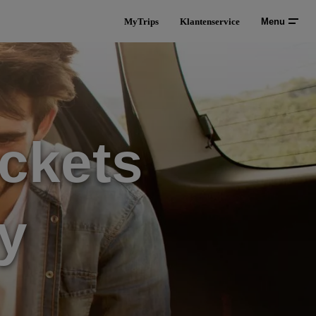
MyTrips
Klantenservice
Menu
ckets
y