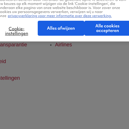
w keuzes op elk moment wijzigen via de link ‘Cookie-instellingen’, die
onderaan elke pagina van onze website beschikbaar is. Voor zover onze
klaring
Hotels
cookies uw persoonsgegevens verwerken, verwijzen wij u naar
onze
privacyverklaring voor meer informatie over deze verwerking.
Alle cookies
ice
Vlucht + hotel
Alles afwijzen
Cookie-
accepteren
instellingen
ransparantie
Airlines
eid
tellingen