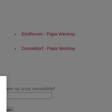
Eindhoven - Papa Westray
f
Dusseldorf - Papa Westray
onneer op onze nieuwsbrief
onneren