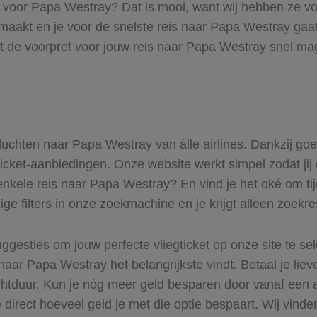
ts voor Papa Westray? Dat is mooi, want wij hebben ze voo
tmaakt en je voor de snelste reis naar Papa Westray gaat
t de voorpret voor jouw reis naar Papa Westray snel mag
 vluchten naar Papa Westray van álle airlines. Dankzij go
gticket-aanbiedingen. Onze website werkt simpel zodat jij
enkele reis naar Papa Westray? En vind je het oké om tij
ge filters in onze zoekmachine en je krijgt alleen zoekr
ggesties om jouw perfecte vliegticket op onze site te se
naar Papa Westray het belangrijkste vindt. Betaal je lie
uchtduur. Kun je nóg meer geld besparen door vanaf een
 direct hoeveel geld je met die optie bespaart. Wij vinde