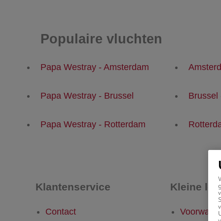
Populaire vluchten
Papa Westray - Amsterdam
Amsterd
Papa Westray - Brussel
Brussel
Papa Westray - Rotterdam
Rotterd
Klantenservice
Kleine let
g
v
v
Contact
Voorwaar
U