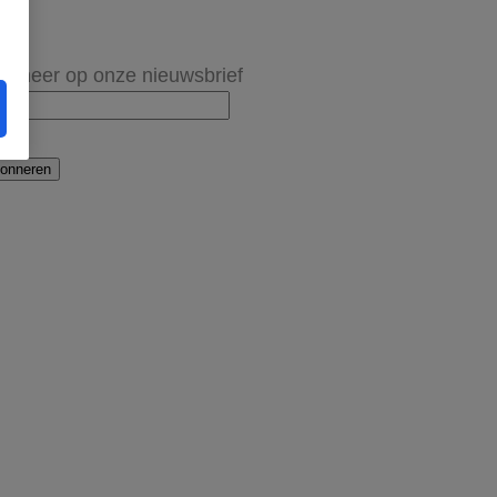
onneer op onze nieuwsbrief
onneren