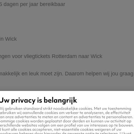
65 dagen per jaar bereikbaar
in Wick
ingen voor vliegtickets Rotterdam naar Wick
 makkelijk en leuk moet zijn. Daarom helpen wij jou graag
Uw privacy is belangrijk
Wij gebruiken standaard strikt noodzakelijke cookies. Met uw toestemming
ebruiken wij aanvullende cookies om verkeer te analyseren, de effectiviteit
an onze advertenties te meten en content en advertenties te personaliseren.
Sommige cookies worden geplaatst door derden en kunnen uw activiteit op
erschillende websites volgen om een profiel van uw interesses op te bouwen.
n naar Wick
 kunt alle cookies accepteren, niet-essentiële cookies weigeren of uw
voorkeuren beheren door hieronder de gewenste optie te selecteren. U kunt