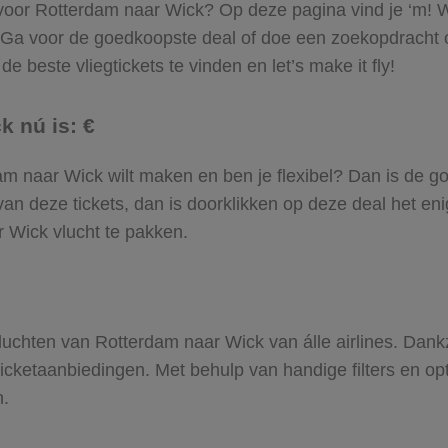
l voor Rotterdam naar Wick? Op deze pagina vind je ‘m! Wi
. Ga voor de goedkoopste deal of doe een zoekopdracht
e beste vliegtickets te vinden en let’s make it fly!
k nú is: €
rdam naar Wick wilt maken en ben je flexibel? Dan is de go
an deze tickets, dan is doorklikken op deze deal het enig
r Wick vlucht te pakken.
 vluchten van Rotterdam naar Wick van álle airlines. Dank
gticketaanbiedingen. Met behulp van handige filters en op
n.