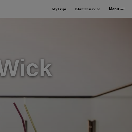
MyTrips
Klantenservice
Menu
 Wick