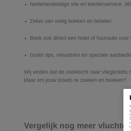
Nederlandstalige site en klantenservice: 3
Zeker van veilig boeken en betalen
Boek ook direct een hotel of huurauto voor 
Gratis tips, reisadvies en speciale aanbied
Wij vinden dat de zoektocht naar vliegtickets
klaar om jouw tickets te zoeken en boeken?
g
v
v
Vergelijk nog meer vluchte
U