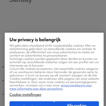
Uw privacy is belangrijk
Wij gebruiken standaard strikt noodzakelijke cookies. Met uw
toestemming gebruiken wij aanvullende cookies om verkeer te
Populaire vluchten
analyseren, de effectiviteit van onze advertenties te meten en
content en advertenties te personaliseren.
Sommige cookies worden geplaatst door derden en kunnen uw
activiteit op verschillende websites volgen om een profiel van uw
interesses op te bouwen.
Sanday - Amsterdam
Amsterdam - Sanday
U kunt alle cookies accepteren, niet-essentiële cookies weigeren
of uw voorkeuren beheren door hieronder de gewenste optie te
selecteren. U kunt uw keuzes op elk moment wijzigen via de link
‘Cookie-instellingen’, die onderaan elke pagina van onze website
Sanday - Eindhoven
Eindhoven - Sanday
beschikbaar is. Voor zover onze cookies uw persoonsgegevens
verwerken, verwijzen wij u naar onze
privacyverklaring voor
meer informatie over deze verwerking.
Sanday - Brussel
Brussel - Sanday
Cookie-instellingen
Alle cookies