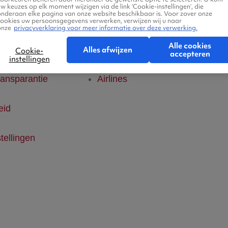
w keuzes op elk moment wijzigen via de link ‘Cookie-instellingen’, die
onderaan elke pagina van onze website beschikbaar is. Voor zover onze
klaring
Hotels
cookies uw persoonsgegevens verwerken, verwijzen wij u naar
onze
privacyverklaring voor meer informatie over deze verwerking.
Alle cookies
ice
Vlucht + hotel
Alles afwijzen
Cookie-
accepteren
instellingen
ransparantie
Airlines
eid
tellingen