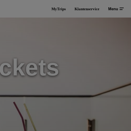
MyTrips
Klantenservice
Menu
ckets