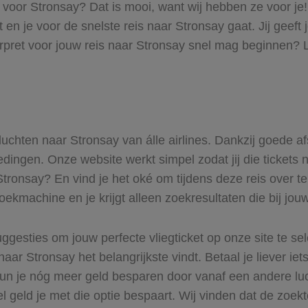
s voor Stronsay? Dat is mooi, want wij hebben ze voor je
t en je voor de snelste reis naar Stronsay gaat. Jij gee
rpret voor jouw reis naar Stronsay snel mag beginnen? L
 vluchten naar Stronsay van álle airlines. Dankzij goede a
iedingen. Onze website werkt simpel zodat jij die ticket
 Stronsay? En vind je het oké om tijdens deze reis over te
zoekmachine en je krijgt alleen zoekresultaten die bij jo
ggesties om jouw perfecte vliegticket op onze site te se
naar Stronsay het belangrijkste vindt. Betaal je liever ie
Kun je nóg meer geld besparen door vanaf een andere lu
el geld je met die optie bespaart. Wij vinden dat de zoek