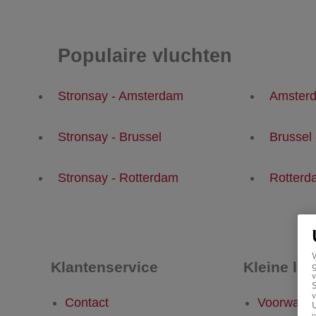
Populaire vluchten
Stronsay - Amsterdam
Amsterd
Stronsay - Brussel
Brussel 
Stronsay - Rotterdam
Rotterd
Klantenservice
Kleine let
g
v
v
Contact
Voorwaar
U