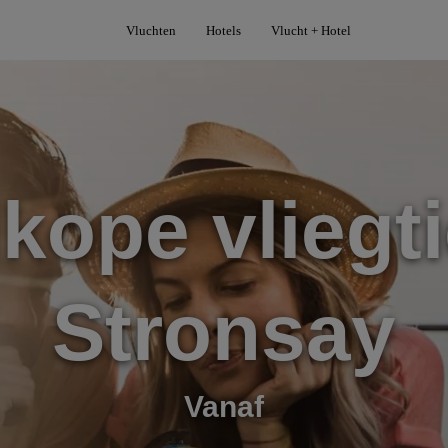
Vluchten
Hotels
Vlucht + Hotel
kope vliegti
Stronsay
Vanaf