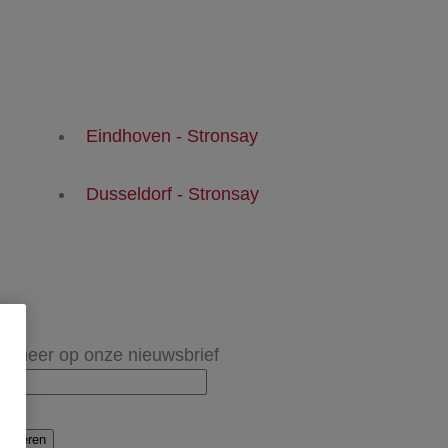
Eindhoven - Stronsay
Dusseldorf - Stronsay
onneer op onze nieuwsbrief
onneren