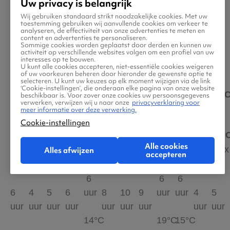
Uw privacy is belangrijk
Wij gebruiken standaard strikt noodzakelijke cookies. Met uw
toestemming gebruiken wij aanvullende cookies om verkeer te
analyseren, de effectiviteit van onze advertenties te meten en
content en advertenties te personaliseren.
Sommige cookies worden geplaatst door derden en kunnen uw
Hoe is het weer in Corsica?
activiteit op verschillende websites volgen om een profiel van uw
interesses op te bouwen.
U kunt alle cookies accepteren, niet-essentiële cookies weigeren
of uw voorkeuren beheren door hieronder de gewenste optie te
selecteren. U kunt uw keuzes op elk moment wijzigen via de link
‘Cookie-instellingen’, die onderaan elke pagina van onze website
JAN
FEB
MAA
APR
MEI
JUN
JUL
AUG
SEP
OKT
NOV
DE
beschikbaar is. Voor zover onze cookies uw persoonsgegevens
verwerken, verwijzen wij u naar onze
privacyverklaring voor
meer informatie over deze verwerking.
Cookie-instellingen
12°C
13°C
14°C
17°C
20°C
25°C
28°C
28°C
25°C
21°C
17°C
14°
Alle cookies
max
max
max
max
max
max
max
max
max
max
max
max
Alles afwijzen
accepteren
6
6
6
6
4
5
6
uur
8
10
9
uur
uur
4
5
uur
uur
uur
uur
uur
uur
uur
uur
uur
14°C
19°C
15°C