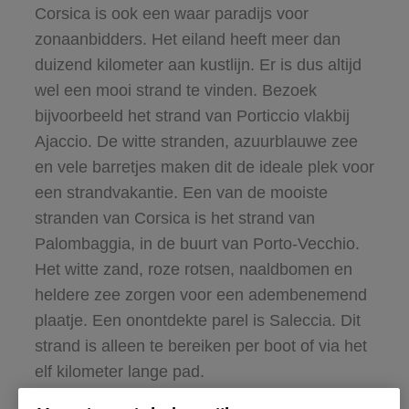
Corsica is ook een waar paradijs voor
zonaanbidders. Het eiland heeft meer dan
duizend kilometer aan kustlijn. Er is dus altijd
wel een mooi strand te vinden. Bezoek
bijvoorbeeld het strand van Porticcio vlakbij
Ajaccio. De witte stranden, azuurblauwe zee
en vele barretjes maken dit de ideale plek voor
een strandvakantie. Een van de mooiste
stranden van Corsica is het strand van
Palombaggia, in de buurt van Porto-Vecchio.
Het witte zand, roze rotsen, naaldbomen en
heldere zee zorgen voor een adembenemend
plaatje. Een onontdekte parel is Saleccia. Dit
strand is alleen te bereiken per boot of via het
elf kilometer lange pad.