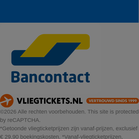
©2026 Alle rechten voorbehouden. This site is protected
by reCAPTCHA.
*Getoonde vliegticketprijzen zijn vanaf-prijzen, exclusief
€ 29,90 boekingskosten.
*Vanaf-vliegticketprijzen,