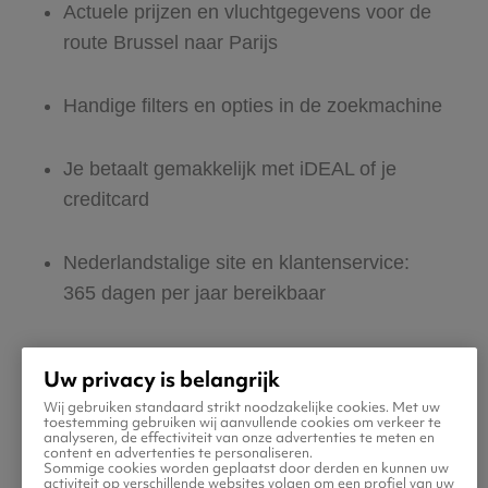
Actuele prijzen en vluchtgegevens voor de
route Brussel naar Parijs
Handige filters en opties in de zoekmachine
Je betaalt gemakkelijk met iDEAL of je
creditcard
Nederlandstalige site en klantenservice:
365 dagen per jaar bereikbaar
Zeker van veilig boeken en betalen
Uw privacy is belangrijk
Wij gebruiken standaard strikt noodzakelijke cookies. Met uw
Boek ook direct een hotel of huurauto voor
toestemming gebruiken wij aanvullende cookies om verkeer te
analyseren, de effectiviteit van onze advertenties te meten en
in Parijs
content en advertenties te personaliseren.
Sommige cookies worden geplaatst door derden en kunnen uw
activiteit op verschillende websites volgen om een profiel van uw