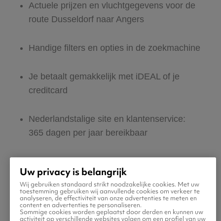
Actuele prijzen en vluchtgegevens voor de
route Dusseldorf naar Angers
Handige filters en opties in de zoekmachine
Je betaalt gemakkelijk met iDEAL of je
creditcard
Nederlandstalige site en klantenservice:
365 dagen per jaar bereikbaar
Zeker van veilig boeken en betalen
Uw privacy is belangrijk
Wij gebruiken standaard strikt noodzakelijke cookies. Met uw
Boek ook direct een hotel of huurauto voor
toestemming gebruiken wij aanvullende cookies om verkeer te
analyseren, de effectiviteit van onze advertenties te meten en
in Angers
content en advertenties te personaliseren.
Sommige cookies worden geplaatst door derden en kunnen uw
activiteit op verschillende websites volgen om een profiel van uw