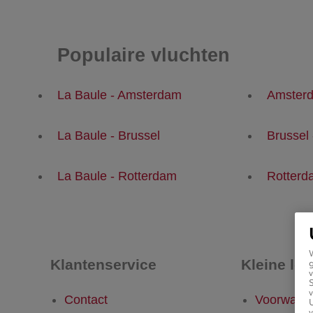
Populaire vluchten
La Baule - Amsterdam
Amsterd
La Baule - Brussel
Brussel 
La Baule - Rotterdam
Rotterd
Klantenservice
Kleine let
g
v
v
Contact
Voorwaar
U