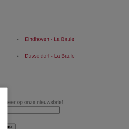
Eindhoven - La Baule
Dusseldorf - La Baule
onneer op onze nieuwsbrief
onneren