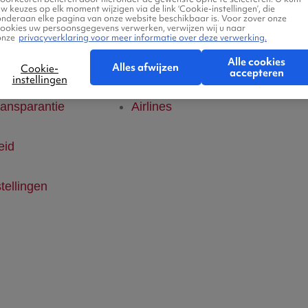
w keuzes op elk moment wijzigen via de link ‘Cookie-instellingen’, die
onderaan elke pagina van onze website beschikbaar is. Voor zover onze
klaring
Hotels
cookies uw persoonsgegevens verwerken, verwijzen wij u naar
onze
privacyverklaring voor meer informatie over deze verwerking.
Alle cookies
ice
Vlucht + hotel
Alles afwijzen
Cookie-
accepteren
instellingen
ransparantie
Airlines
eid
tellingen