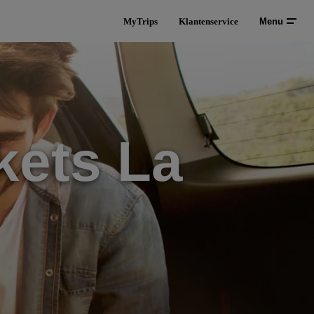
MyTrips
Klantenservice
Menu
kets La