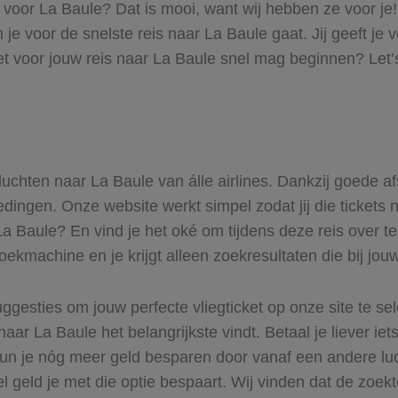
s voor La Baule? Dat is mooi, want wij hebben ze voor je
n je voor de snelste reis naar La Baule gaat. Jij geeft j
t voor jouw reis naar La Baule snel mag beginnen? Let’s
 vluchten naar La Baule van álle airlines. Dankzij goede a
iedingen. Onze website werkt simpel zodat jij die ticket
 La Baule? En vind je het oké om tijdens deze reis over te
zoekmachine en je krijgt alleen zoekresultaten die bij jo
ggesties om jouw perfecte vliegticket op onze site te se
naar La Baule het belangrijkste vindt. Betaal je liever ie
Kun je nóg meer geld besparen door vanaf een andere lu
el geld je met die optie bespaart. Wij vinden dat de zoek