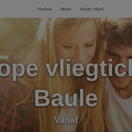
Vluchten
Hotels
Vlucht + Hotel
pe vliegtic
Baule
Vanaf