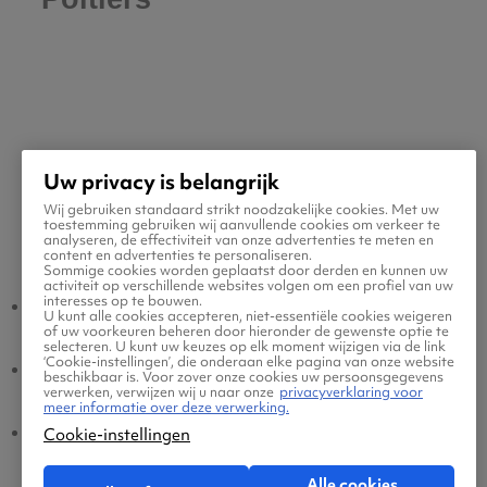
Uw privacy is belangrijk
Wij gebruiken standaard strikt noodzakelijke cookies. Met uw
toestemming gebruiken wij aanvullende cookies om verkeer te
Populaire vluchten
analyseren, de effectiviteit van onze advertenties te meten en
content en advertenties te personaliseren.
Sommige cookies worden geplaatst door derden en kunnen uw
activiteit op verschillende websites volgen om een profiel van uw
interesses op te bouwen.
Poitiers - Amsterdam
Amsterdam - Poitiers
U kunt alle cookies accepteren, niet-essentiële cookies weigeren
of uw voorkeuren beheren door hieronder de gewenste optie te
selecteren. U kunt uw keuzes op elk moment wijzigen via de link
‘Cookie-instellingen’, die onderaan elke pagina van onze website
Poitiers - Eindhoven
Eindhoven - Poitiers
beschikbaar is. Voor zover onze cookies uw persoonsgegevens
verwerken, verwijzen wij u naar onze
privacyverklaring voor
meer informatie over deze verwerking.
Poitiers - Brussel
Brussel - Poitiers
Cookie-instellingen
Alle cookies