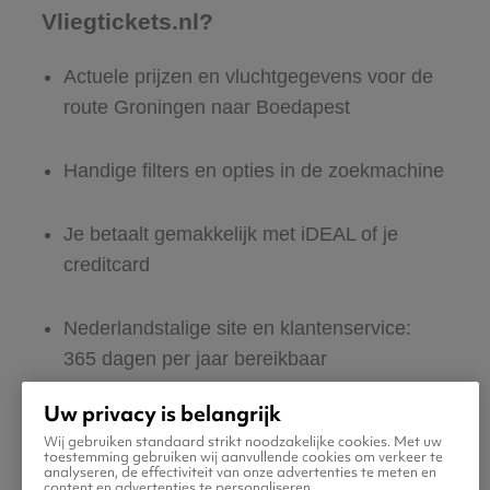
Vliegtickets.nl?
Actuele prijzen en vluchtgegevens voor de
route Groningen naar Boedapest
Handige filters en opties in de zoekmachine
Je betaalt gemakkelijk met iDEAL of je
creditcard
Nederlandstalige site en klantenservice:
365 dagen per jaar bereikbaar
Uw privacy is belangrijk
Zeker van veilig boeken en betalen
Wij gebruiken standaard strikt noodzakelijke cookies. Met uw
toestemming gebruiken wij aanvullende cookies om verkeer te
analyseren, de effectiviteit van onze advertenties te meten en
Boek ook direct een hotel of huurauto voor
content en advertenties te personaliseren.