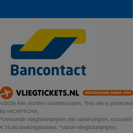
©2026 Alle rechten voorbehouden. This site is protected
by reCAPTCHA.
*Getoonde vliegticketprijzen zijn vanaf-prijzen, exclusief
€ 29,90 boekingskosten.
*Vanaf-vliegticketprijzen,