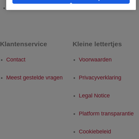
Milaan - Rotterdam
Rotterdam - Milaan
Klantenservice
Kleine lettertjes
Contact
Voorwaarden
Meest gestelde vragen
Privacyverklaring
Legal Notice
Platform transparantie
Cookiebeleid