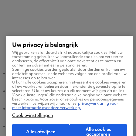
Uw privacy is belangrijk
Wij gebruiken standaard strikt noodzakelijke cookies. Met uw
Populaire vluchten
toestemming gebruiken wij aanvullende cookies om verkeer te
analyseren, de effectiviteit van onze advertenties te meten en
content en advertenties te personaliseren.
Sommige cookies worden geplaatst door derden en kunnen uw
Milaan - Amsterdam
Amsterdam - Milaan
activiteit op verschillende websites volgen om een profiel van uw
interesses op te bouwen.
U kunt alle cookies accepteren, niet-essentiële cookies weigeren
of uw voorkeuren beheren door hieronder de gewenste optie te
Milaan - Eindhoven
Eindhoven - Milaan
selecteren. U kunt uw keuzes op elk moment wijzigen via de link
‘Cookie-instellingen’, die onderaan elke pagina van onze website
beschikbaar is. Voor zover onze cookies uw persoonsgegevens
verwerken, verwijzen wij u naar onze
privacyverklaring voor
meer informatie over deze verwerking.
Milaan - Brussel
Brussel - Milaan
Cookie-instellingen
Milaan - Dusseldorf
Dusseldorf - Milaan
Alle cookies
Alles afwijzen
accepteren