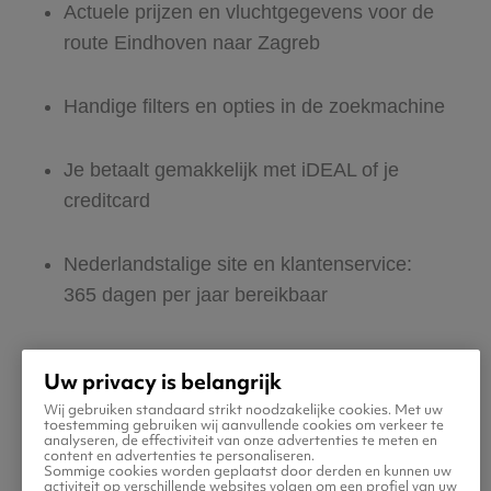
Actuele prijzen en vluchtgegevens voor de
route Eindhoven naar Zagreb
Handige filters en opties in de zoekmachine
Je betaalt gemakkelijk met iDEAL of je
creditcard
Nederlandstalige site en klantenservice:
365 dagen per jaar bereikbaar
Zeker van veilig boeken en betalen
Uw privacy is belangrijk
Wij gebruiken standaard strikt noodzakelijke cookies. Met uw
Boek ook direct een hotel of huurauto voor
toestemming gebruiken wij aanvullende cookies om verkeer te
analyseren, de effectiviteit van onze advertenties te meten en
in Zagreb
content en advertenties te personaliseren.
Sommige cookies worden geplaatst door derden en kunnen uw
activiteit op verschillende websites volgen om een profiel van uw