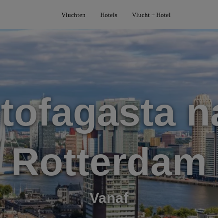
Vluchten
Hotels
Vlucht + Hotel
tofagasta n
Rotterdam
Vanaf