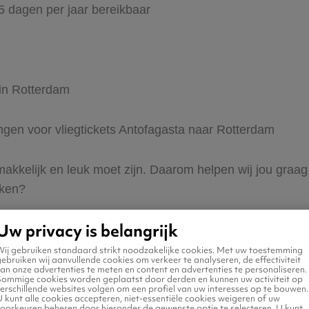
65 dagen per jaar bereikbaar
 in Rotterdam
ingen voor vliegtickets Antofagasta naar Rotterdam
 makkelijk en leuk moet zijn. Daarom helpen wij jou graa
eken?
Uw privacy is belangrijk
Wij gebruiken standaard strikt noodzakelijke cookies. Met uw toestemming
ebruiken wij aanvullende cookies om verkeer te analyseren, de effectiviteit
an onze advertenties te meten en content en advertenties te personaliseren.
Sommige cookies worden geplaatst door derden en kunnen uw activiteit op
erschillende websites volgen om een profiel van uw interesses op te bouwen.
n naar Rotterdam
 kunt alle cookies accepteren, niet-essentiële cookies weigeren of uw
voorkeuren beheren door hieronder de gewenste optie te selecteren. U kunt