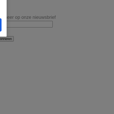
onneer op onze nieuwsbrief
onneren