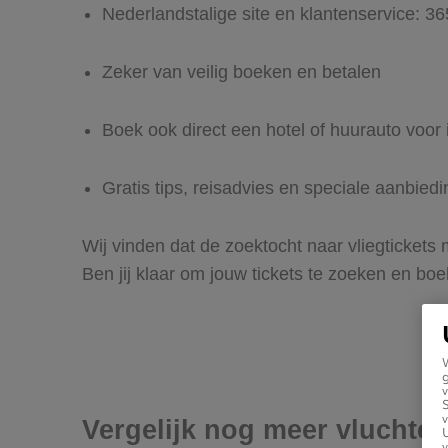
Nederlandstalige site en klantenservice: 3
Zeker van veilig boeken en betalen
Boek ook direct een hotel of huurauto voor
Gratis tips, reisadvies en speciale aanbied
Wij vinden dat de zoektocht naar vliegtickets
Ben jij klaar om jouw tickets te zoeken en bo
g
v
v
Vergelijk nog meer vluchte
U