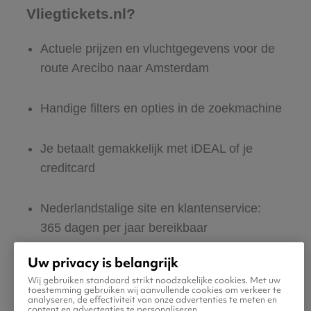
Vliegtickets.nl?
Actuele prijzen en vluchtgegevens voor de
route Arecibo naar Amsterdam
Handige filters en opties in de zoekmachine
Je betaalt gemakkelijk met iDEAL of je
creditcard
Nederlandstalige site en klantenservice:
365 dagen per jaar bereikbaar
Uw privacy is belangrijk
Zeker van veilig boeken en betalen
Wij gebruiken standaard strikt noodzakelijke cookies. Met uw
toestemming gebruiken wij aanvullende cookies om verkeer te
analyseren, de effectiviteit van onze advertenties te meten en
Boek ook direct een hotel of huurauto voor
content en advertenties te personaliseren.