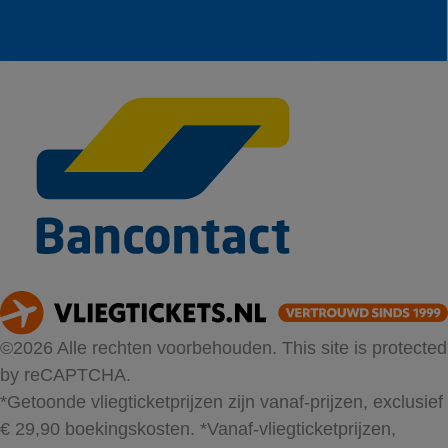
©2026 Alle rechten voorbehouden. This site is protected
by reCAPTCHA.
*Getoonde vliegticketprijzen zijn vanaf-prijzen, exclusief
€ 29,90 boekingskosten.
*Vanaf-vliegticketprijzen,