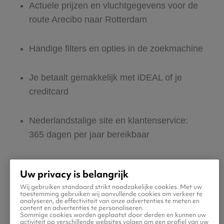
Actuele prijzen en vluchtgegevens voor de
route Arecibo naar Rotterdam
Handige filters en opties in de zoekmachine
Je betaalt gemakkelijk met iDEAL of je
creditcard
Nederlandstalige site en klantenservice:
365 dagen per jaar bereikbaar
Zeker van veilig boeken en betalen
Uw privacy is belangrijk
Wij gebruiken standaard strikt noodzakelijke cookies. Met uw
Boek ook direct een hotel of huurauto voor
toestemming gebruiken wij aanvullende cookies om verkeer te
analyseren, de effectiviteit van onze advertenties te meten en
in Rotterdam
content en advertenties te personaliseren.
Sommige cookies worden geplaatst door derden en kunnen uw
activiteit op verschillende websites volgen om een profiel van uw