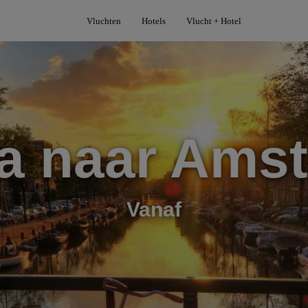
Vluchten
Hotels
Vlucht + Hotel
a naar Ams
Vanaf