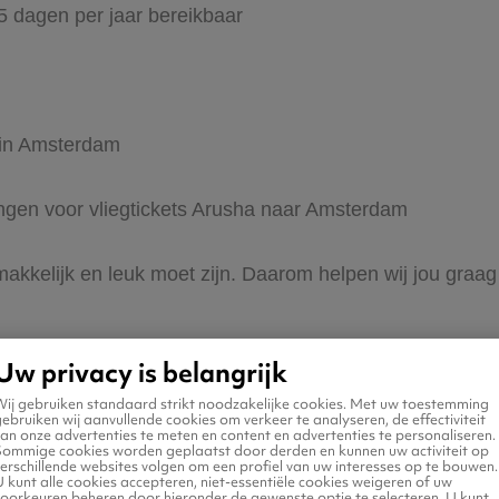
65 dagen per jaar bereikbaar
r in Amsterdam
dingen voor vliegtickets Arusha naar Amsterdam
s makkelijk en leuk moet zijn. Daarom helpen wij jou gra
Uw privacy is belangrijk
Wij gebruiken standaard strikt noodzakelijke cookies. Met uw toestemming
ebruiken wij aanvullende cookies om verkeer te analyseren, de effectiviteit
an onze advertenties te meten en content en advertenties te personaliseren.
Sommige cookies worden geplaatst door derden en kunnen uw activiteit op
erschillende websites volgen om een profiel van uw interesses op te bouwen.
n naar Amsterdam
 kunt alle cookies accepteren, niet-essentiële cookies weigeren of uw
voorkeuren beheren door hieronder de gewenste optie te selecteren. U kunt