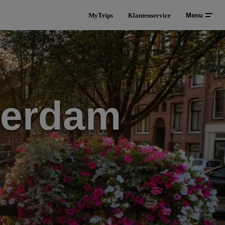
MyTrips
Klantenservice
Menu
terdam