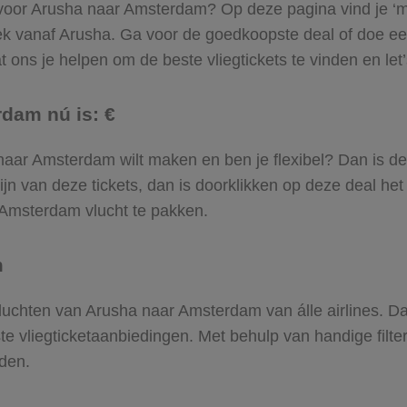
 voor Arusha naar Amsterdam? Op deze pagina vind je ‘m! 
ek vanaf Arusha. Ga voor de goedkoopste deal of doe 
 ons je helpen om de beste vliegtickets te vinden en let’s
rdam nú is: €
ha naar Amsterdam wilt maken en ben je flexibel? Dan is de
jn van deze tickets, dan is doorklikken op deze deal het
r Amsterdam vlucht te pakken.
m
e vluchten van Arusha naar Amsterdam van álle airlines. D
ste vliegticketaanbiedingen. Met behulp van handige filte
den.