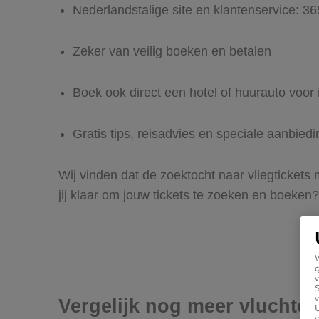
Nederlandstalige site en klantenservice: 3
Zeker van veilig boeken en betalen
Boek ook direct een hotel of huurauto voo
Gratis tips, reisadvies en speciale aanbie
Wij vinden dat de zoektocht naar vliegticket
jij klaar om jouw tickets te zoeken en boeken?
g
v
v
Vergelijk nog meer vluchte
U