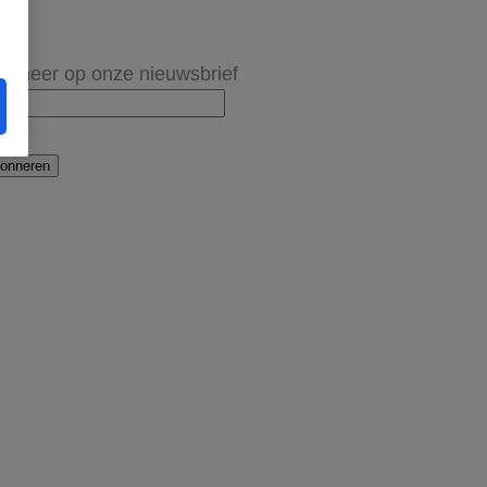
onneer op onze nieuwsbrief
onneren