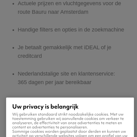
Actuele prijzen en vluchtgegevens voor de
route Bauru naar Amsterdam
Handige filters en opties in de zoekmachine
Je betaalt gemakkelijk met iDEAL of je
creditcard
Nederlandstalige site en klantenservice:
365 dagen per jaar bereikbaar
Zeker van veilig boeken en betalen
Uw privacy is belangrijk
Wij gebruiken standaard strikt noodzakelijke cookies. Met uw
Boek ook direct een hotel of huurauto voor
toestemming gebruiken wij aanvullende cookies om verkeer te
analyseren, de effectiviteit van onze advertenties te meten en
in Amsterdam
content en advertenties te personaliseren.
Sommige cookies worden geplaatst door derden en kunnen uw
activiteit op verschillende websites volgen om een profiel van uw