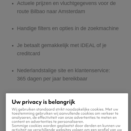
Actuele prijzen en vluchtgegevens voor de
route Bilbao naar Amsterdam
Handige filters en opties in de zoekmachine
Je betaalt gemakkelijk met iDEAL of je
creditcard
Nederlandstalige site en klantenservice:
365 dagen per jaar bereikbaar
Zeker van veilig boeken en betalen
Uw privacy is belangrijk
Wij gebruiken standaard strikt noodzakelijke cookies. Met uw
Boek ook direct een hotel of huurauto voor
toestemming gebruiken wij aanvullende cookies om verkeer te
analyseren, de effectiviteit van onze advertenties te meten en
in Amsterdam
content en advertenties te personaliseren.
Sommige cookies worden geplaatst door derden en kunnen uw
activiteit op verschillende websites volgen om een profiel van uw