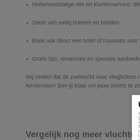
Nederlandstalige site en klantenservice: 3
Zeker van veilig boeken en betalen
Boek ook direct een hotel of huurauto voo
Gratis tips, reisadvies en speciale aanbie
Wij vinden dat de zoektocht naar vliegtickets
Amsterdam! Ben jij klaar om jouw tickets te 
g
v
v
Vergelijk nog meer vluchte
U