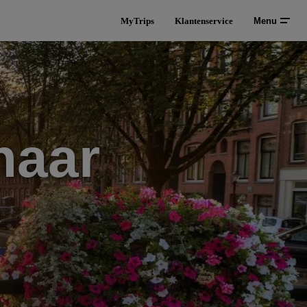
MyTrips
Klantenservice
Menu
naar