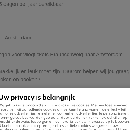
65 dagen per jaar bereikbaar
r in Amsterdam
dingen voor vliegtickets Braunschweig naar Amsterdam
 makkelijk en leuk moet zijn. Daarom helpen wij jou gra
zoeken en boeken?
Uw privacy is belangrijk
Wij gebruiken standaard strikt noodzakelijke cookies. Met uw toestemming
ebruiken wij aanvullende cookies om verkeer te analyseren, de effectiviteit
an onze advertenties te meten en content en advertenties te personaliseren.
Sommige cookies worden geplaatst door derden en kunnen uw activiteit op
erschillende websites volgen om een profiel van uw interesses op te bouwen.
n naar Amsterdam
 kunt alle cookies accepteren, niet-essentiële cookies weigeren of uw
voorkeuren beheren door hieronder de gewenste optie te selecteren. U kunt