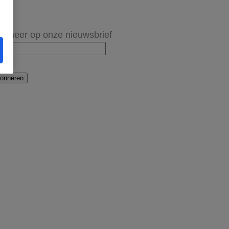
onneer op onze nieuwsbrief
onneren