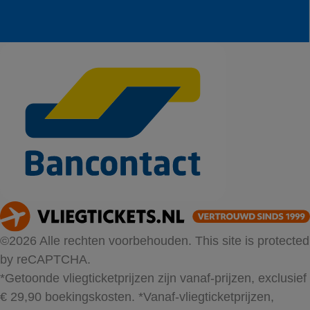
©2026 Alle rechten voorbehouden. This site is protected
by reCAPTCHA.
*Getoonde vliegticketprijzen zijn vanaf-prijzen, exclusief
€ 29,90 boekingskosten.
*Vanaf-vliegticketprijzen,