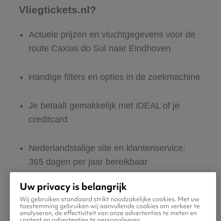
Vliegtickets.nl?
Actuele prijzen en vluchtgegevens voor de
route Caxias do Sul naar Eindhoven
Handige filters en opties in de zoekmachine
Je betaalt gemakkelijk met iDEAL of je
creditcard
Nederlandstalige site en klantenservice:
365 dagen per jaar bereikbaar
Uw privacy is belangrijk
Zeker van veilig boeken en betalen
Wij gebruiken standaard strikt noodzakelijke cookies. Met uw
toestemming gebruiken wij aanvullende cookies om verkeer te
analyseren, de effectiviteit van onze advertenties te meten en
Boek ook direct een hotel of huurauto voor
content en advertenties te personaliseren.