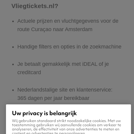
Vliegtickets.nl?
Actuele prijzen en vluchtgegevens voor de
route Curaçao naar Amsterdam
Handige filters en opties in de zoekmachine
Je betaalt gemakkelijk met iDEAL of je
creditcard
Nederlandstalige site en klantenservice:
365 dagen per jaar bereikbaar
Uw privacy is belangrijk
Zeker van veilig boeken en betalen
Wij gebruiken standaard strikt noodzakelijke cookies. Met uw
toestemming gebruiken wij aanvullende cookies om verkeer te
analyseren, de effectiviteit van onze advertenties te meten en
Boek ook direct een hotel of huurauto voor
content en advertenties te personaliseren.