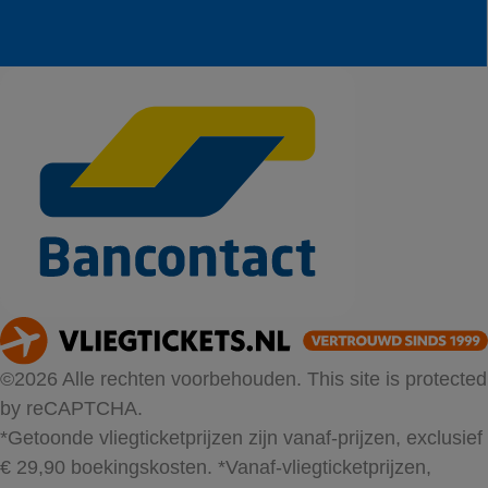
©2026 Alle rechten voorbehouden. This site is protected
by reCAPTCHA.
*Getoonde vliegticketprijzen zijn vanaf-prijzen, exclusief
€ 29,90 boekingskosten.
*Vanaf-vliegticketprijzen,