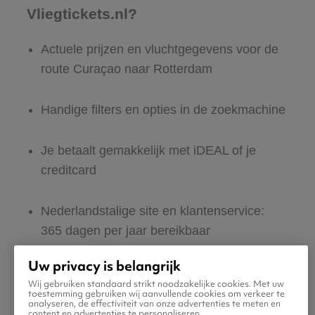
Vliegtickets.nl?
Actuele prijzen en vluchtgegevens voor de
route Curaçao naar Rotterdam
Handige filters en opties in de zoekmachine
Je betaalt gemakkelijk met iDEAL of je
creditcard
Nederlandstalige site en klantenservice:
365 dagen per jaar bereikbaar
Uw privacy is belangrijk
Zeker van veilig boeken en betalen
Wij gebruiken standaard strikt noodzakelijke cookies. Met uw
toestemming gebruiken wij aanvullende cookies om verkeer te
analyseren, de effectiviteit van onze advertenties te meten en
Boek ook direct een hotel of huurauto voor
content en advertenties te personaliseren.