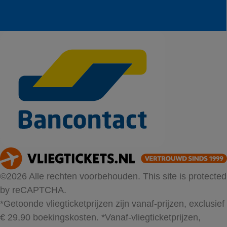
©2026 Alle rechten voorbehouden. This site is protected
by reCAPTCHA.
*Getoonde vliegticketprijzen zijn vanaf-prijzen, exclusief
€ 29,90 boekingskosten.
*Vanaf-vliegticketprijzen,