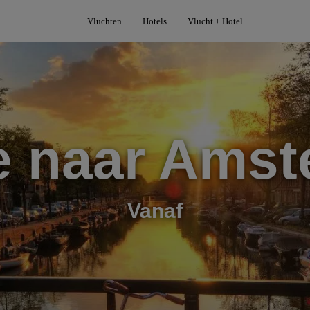
Vluchten
Hotels
Vlucht + Hotel
e naar Ams
Vanaf