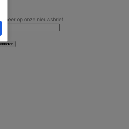
onneer op onze nieuwsbrief
onneren