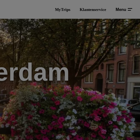
MyTrips
Klantenservice
Menu
terdam