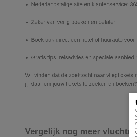
Nederlandstalige site en klantenservice: 3
Zeker van veilig boeken en betalen
Boek ook direct een hotel of huurauto voo
Gratis tips, reisadvies en speciale aanbied
Wij vinden dat de zoektocht naar vliegtickets
jij klaar om jouw tickets te zoeken en boeken?
g
v
v
Vergelijk nog meer vluchte
U