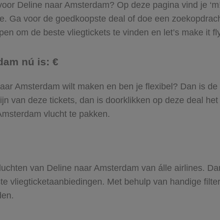
l voor Deline naar Amsterdam? Op deze pagina vind je ‘m!
ne. Ga voor de goedkoopste deal of doe een zoekopdrac
en om de beste vliegtickets te vinden en let’s make it fl
dam nú is: €
ne naar Amsterdam wilt maken en ben je flexibel? Dan is de
jn van deze tickets, dan is doorklikken op deze deal het
r Amsterdam vlucht te pakken.
 vluchten van Deline naar Amsterdam van álle airlines. D
ste vliegticketaanbiedingen. Met behulp van handige filte
den.