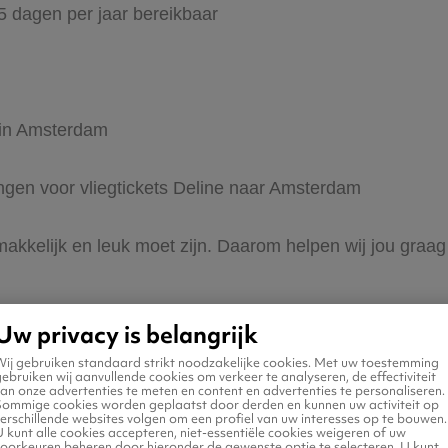
65 dagen per jaar bereikbaar
r in Amsterdam
ingen voor vliegtickets Deline naar Amsterdam
 makkelijk en leuk moet zijn. Daarom helpen wij jou gra
Uw privacy is belangrijk
Wij gebruiken standaard strikt noodzakelijke cookies. Met uw toestemming
ebruiken wij aanvullende cookies om verkeer te analyseren, de effectiviteit
an onze advertenties te meten en content en advertenties te personaliseren.
Sommige cookies worden geplaatst door derden en kunnen uw activiteit op
erschillende websites volgen om een profiel van uw interesses op te bouwen.
n naar Amsterdam
 kunt alle cookies accepteren, niet-essentiële cookies weigeren of uw
voorkeuren beheren door hieronder de gewenste optie te selecteren. U kunt