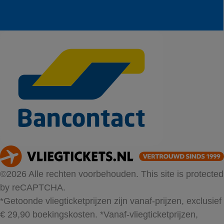
©2026 Alle rechten voorbehouden. This site is protected
by reCAPTCHA.
*Getoonde vliegticketprijzen zijn vanaf-prijzen, exclusief
€ 29,90 boekingskosten.
*Vanaf-vliegticketprijzen,