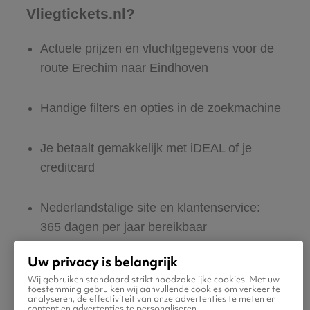
Vliegtickets.nl?
Actuele prijzen en vluchtgegevens voor de
route Erechim naar Eindhoven
Handige filters en opties in de zoekmachine
Je betaalt gemakkelijk met iDEAL of je
creditcard
Nederlandstalige site en klantenservice:
365 dagen per jaar bereikbaar
Uw privacy is belangrijk
Zeker van veilig boeken en betalen
Wij gebruiken standaard strikt noodzakelijke cookies. Met uw
toestemming gebruiken wij aanvullende cookies om verkeer te
analyseren, de effectiviteit van onze advertenties te meten en
Boek ook direct een hotel of huurauto voor
content en advertenties te personaliseren.