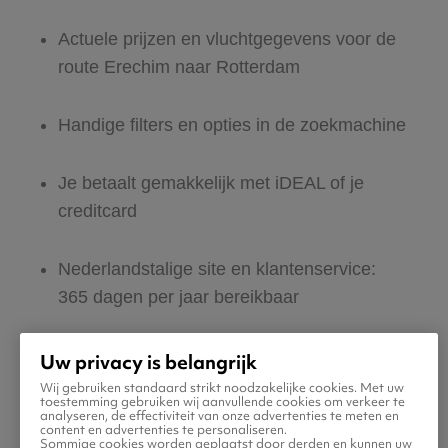
Actuele prijzen en vluchtgegevens voor de
route Erechim naar Rotterdam
Handige filters en opties in de zoekmachine
Je betaalt gemakkelijk met iDEAL of je
creditcard
Nederlandstalige site en klantenservice:
365 dagen per jaar bereikbaar
Zeker van veilig boeken en betalen
Uw privacy is belangrijk
Wij gebruiken standaard strikt noodzakelijke cookies. Met uw
toestemming gebruiken wij aanvullende cookies om verkeer te
Boek ook direct een hotel of huurauto voor
analyseren, de effectiviteit van onze advertenties te meten en
content en advertenties te personaliseren.
in Rotterdam
Sommige cookies worden geplaatst door derden en kunnen uw