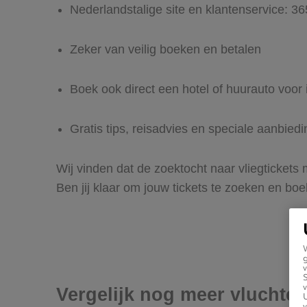
Nederlandstalige site en klantenservice: 3
Zeker van veilig boeken en betalen
Boek ook direct een hotel of huurauto voo
Gratis tips, reisadvies en speciale aanbie
Wij vinden dat de zoektocht naar vliegticket
Ben jij klaar om jouw tickets te zoeken en bo
g
v
v
Vergelijk nog meer vluchte
U