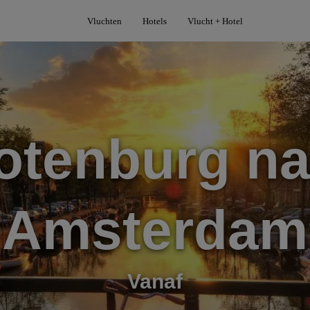
Vluchten
Hotels
Vlucht + Hotel
otenburg na
Amsterdam
Vanaf