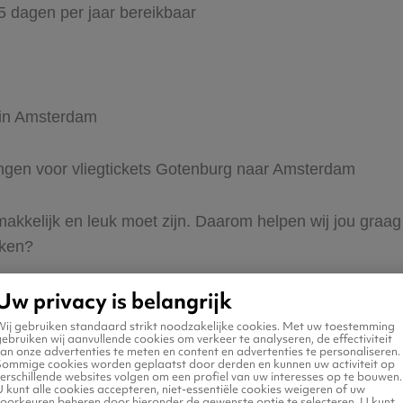
65 dagen per jaar bereikbaar
r in Amsterdam
dingen voor vliegtickets Gotenburg naar Amsterdam
s makkelijk en leuk moet zijn. Daarom helpen wij jou gra
eken?
Uw privacy is belangrijk
Wij gebruiken standaard strikt noodzakelijke cookies. Met uw toestemming
ebruiken wij aanvullende cookies om verkeer te analyseren, de effectiviteit
an onze advertenties te meten en content en advertenties te personaliseren.
Sommige cookies worden geplaatst door derden en kunnen uw activiteit op
erschillende websites volgen om een profiel van uw interesses op te bouwen.
n naar Amsterdam
 kunt alle cookies accepteren, niet-essentiële cookies weigeren of uw
voorkeuren beheren door hieronder de gewenste optie te selecteren. U kunt