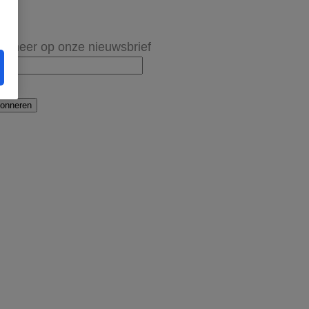
onneer op onze nieuwsbrief
onneren