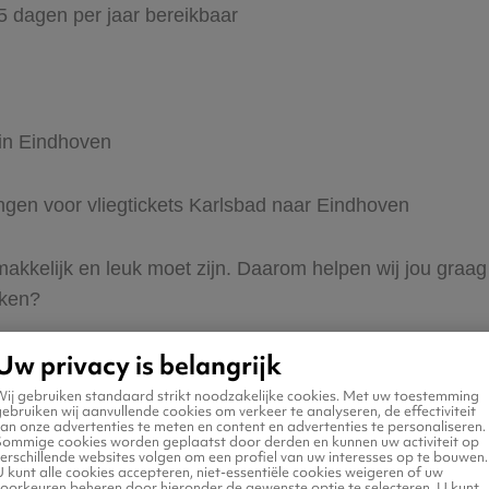
65 dagen per jaar bereikbaar
 in Eindhoven
ingen voor vliegtickets Karlsbad naar Eindhoven
 makkelijk en leuk moet zijn. Daarom helpen wij jou graa
eken?
Uw privacy is belangrijk
Wij gebruiken standaard strikt noodzakelijke cookies. Met uw toestemming
ebruiken wij aanvullende cookies om verkeer te analyseren, de effectiviteit
an onze advertenties te meten en content en advertenties te personaliseren.
Sommige cookies worden geplaatst door derden en kunnen uw activiteit op
erschillende websites volgen om een profiel van uw interesses op te bouwen.
n naar Eindhoven
 kunt alle cookies accepteren, niet-essentiële cookies weigeren of uw
voorkeuren beheren door hieronder de gewenste optie te selecteren. U kunt