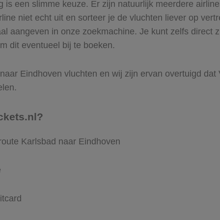
is een slimme keuze. Er zijn natuurlijk meerdere airlin
ine niet echt uit en sorteer je de vluchten liever op vert
aal aangeven in onze zoekmachine. Je kunt zelfs direct 
m dit eventueel bij te boeken.
aar Eindhoven vluchten en wij zijn ervan overtuigd dat Vl
elen.
ckets.nl?
 route Karlsbad naar Eindhoven
e
itcard