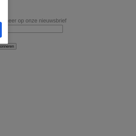
onneer op onze nieuwsbrief
onneren