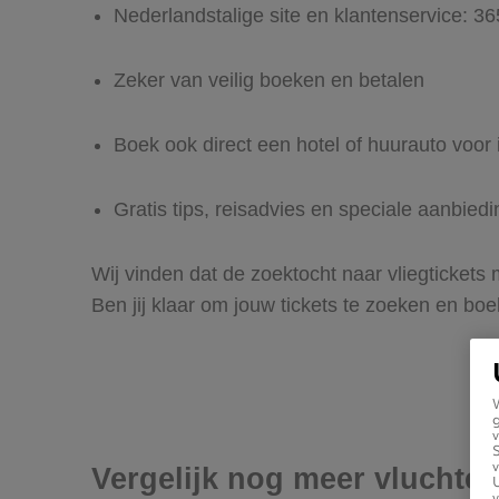
Nederlandstalige site en klantenservice: 3
Zeker van veilig boeken en betalen
Boek ook direct een hotel of huurauto voor
Gratis tips, reisadvies en speciale aanbied
Wij vinden dat de zoektocht naar vliegtickets
Ben jij klaar om jouw tickets te zoeken en bo
g
v
v
Vergelijk nog meer vluchte
U