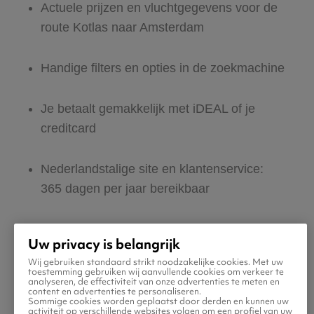
Actuele prijzen en vluchtgegevens voor de
route Kotlas naar Amsterdam
Handige filters en opties in de zoekmachine
Je betaalt gemakkelijk met iDEAL of je
creditcard
Nederlandstalige site en klantenservice:
365 dagen per jaar bereikbaar
Zeker van veilig boeken en betalen
Uw privacy is belangrijk
Wij gebruiken standaard strikt noodzakelijke cookies. Met uw
Boek ook direct een hotel of huurauto voor
toestemming gebruiken wij aanvullende cookies om verkeer te
analyseren, de effectiviteit van onze advertenties te meten en
in Amsterdam
content en advertenties te personaliseren.
Sommige cookies worden geplaatst door derden en kunnen uw
activiteit op verschillende websites volgen om een profiel van uw