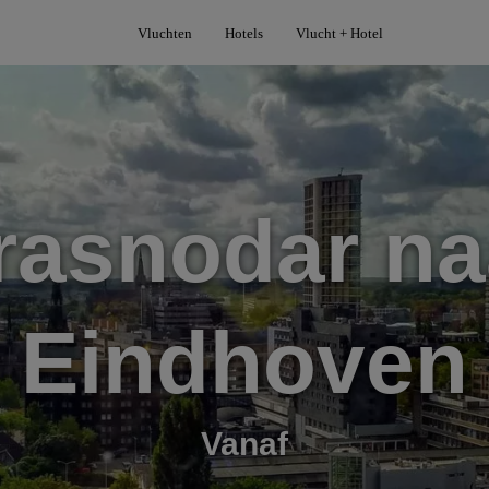
Vluchten
Hotels
Vlucht + Hotel
rasnodar na
Eindhoven
Vanaf