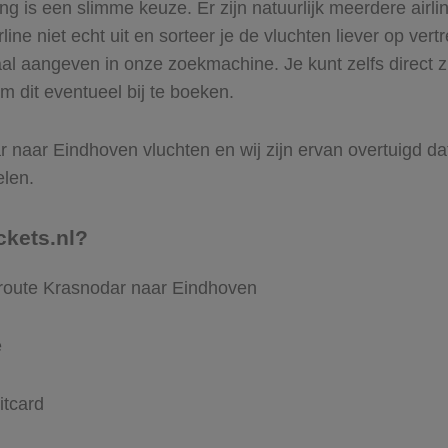
 is een slimme keuze. Er zijn natuurlijk meerdere airl
ine niet echt uit en sorteer je de vluchten liever op vert
aal aangeven in onze zoekmachine. Je kunt zelfs direct 
m dit eventueel bij te boeken.
 naar Eindhoven vluchten en wij zijn ervan overtuigd dat V
elen.
ckets.nl?
 route Krasnodar naar Eindhoven
e
itcard