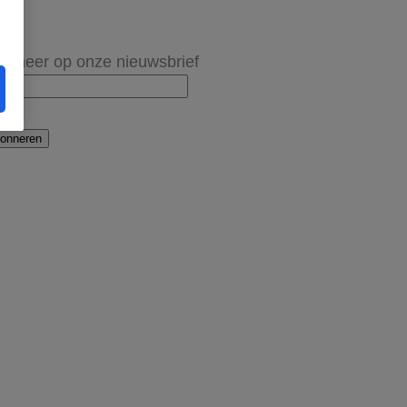
onneer op onze nieuwsbrief
onneren