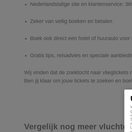
Nederlandstalige site en klantenservice: 3
Zeker van veilig boeken en betalen
Boek ook direct een hotel of huurauto voor
Gratis tips, reisadvies en speciale aanbie
Wij vinden dat de zoektocht naar vliegtickets
Ben jij klaar om jouw tickets te zoeken en bo
g
v
v
Vergelijk nog meer vluchte
U