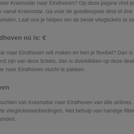
 voor Krasnodar naar Eindhoven? Op deze pagina vind je ‘
ek vanaf Krasnodar. Ga voor de goedkoopste deal of do
inden. Laat ons je helpen om de beste vliegtickets te vin
dhoven nú is: €
nodar naar Eindhoven wilt maken en ben je flexibel? Dan is
d zijn van deze tickets, dan is doorklikken op deze deal
dar naar Eindhoven vlucht te pakken.
ven
 vluchten van Krasnodar naar Eindhoven van álle airlines
ste vliegticketaanbiedingen. Met behulp van handige filte
vonden.