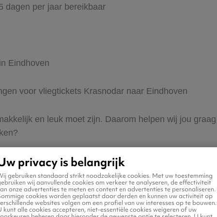
65 dagen per jaar bereikbaar
 in Eindhoven
dingen voor vliegtickets Krasnodar naar Eindhoven
 makkelijk en leuk moet zijn. Daarom helpen wij jou gra
eken?
Uw privacy is belangrijk
Wij gebruiken standaard strikt noodzakelijke cookies. Met uw toestemming
ebruiken wij aanvullende cookies om verkeer te analyseren, de effectiviteit
an onze advertenties te meten en content en advertenties te personaliseren.
Sommige cookies worden geplaatst door derden en kunnen uw activiteit op
erschillende websites volgen om een profiel van uw interesses op te bouwen.
n naar Eindhoven
 kunt alle cookies accepteren, niet-essentiële cookies weigeren of uw
voorkeuren beheren door hieronder de gewenste optie te selecteren. U kunt